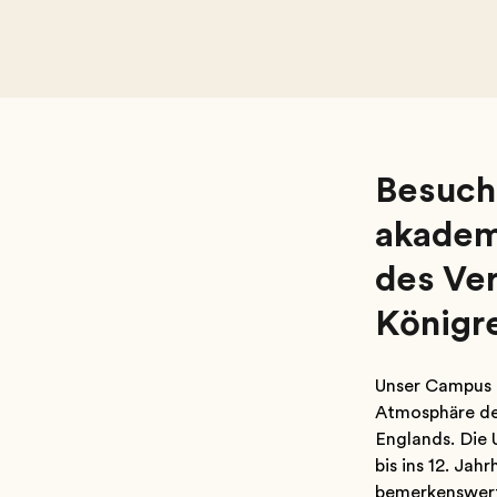
Besuche
akadem
des Ver
Königr
Unser Campus l
Atmosphäre der
Englands. Die 
bis ins 12. Jah
bemerkenswert