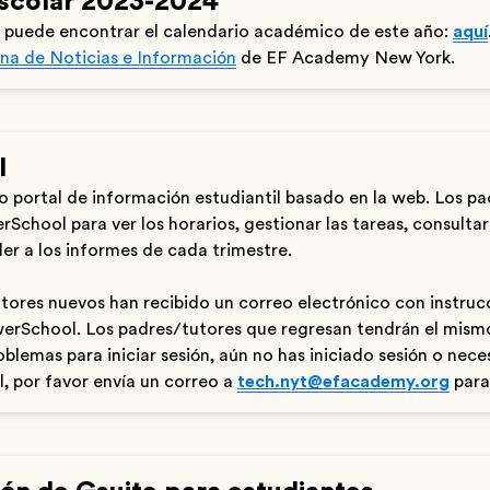
escolar 2023-2024
 puede encontrar el calendario académico de este año:
aquí
na de Noticias e Información
de EF Academy New York.
l
o portal de información estudiantil basado en la web. Los pa
rSchool para ver los horarios, gestionar las tareas, consultar 
der a los informes de cada trimestre.
tores nuevos han recibido un correo electrónico con instru
owerSchool. Los padres/tutores que regresan tendrán el mism
oblemas para iniciar sesión, aún no has iniciado sesión o nece
l, por favor envía un correo a
tech.nyt@efacademy.org
para