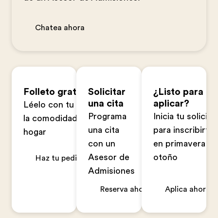
Chatea ahora
Folleto gratuito
Solicitar
¿Listo para
una cita
aplicar?
Léelo con tu familia en
Programa
Inicia tu solicitu
la comodidad de tu
una cita
para inscribirte
hogar
con un
en primavera u
Asesor de
otoño
Haz tu pedido ahora
Admisiones
Reserva ahora
Aplica ahora