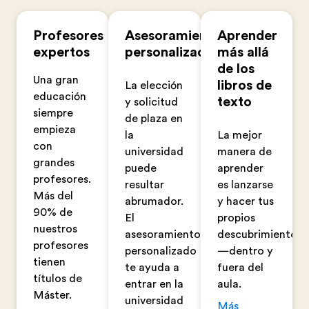
Profesores
Asesoramiento
Aprender
expertos
personalizado
más allá
de los
Una gran
libros de
La elección
educación
texto
y solicitud
siempre
de plaza en
empieza
la
La mejor
con
universidad
manera de
grandes
puede
aprender
profesores.
resultar
es lanzarse
Más del
abrumador.
y hacer tus
90% de
El
propios
nuestros
asesoramiento
descubrimientos.
profesores
personalizado
—dentro y
tienen
te ayuda a
fuera del
títulos de
entrar en la
aula.
Máster.
universidad
Más