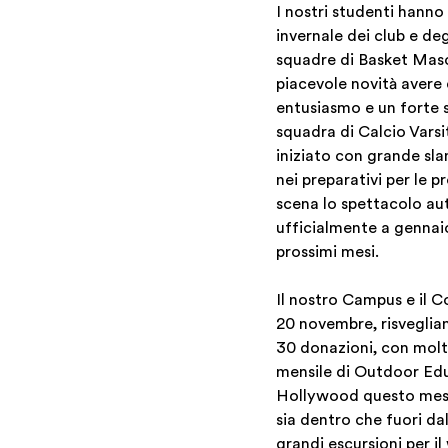
I nostri studenti hanno
invernale dei club e deg
squadre di Basket Masch
piacevole novità avere
entusiasmo e un forte s
squadra di Calcio Varsi
iniziato con grande sla
nei preparativi per le 
scena lo spettacolo aut
ufficialmente a gennaio
prossimi mesi.
Il nostro Campus e il 
20 novembre, risveglian
30 donazioni, con molti
mensile di Outdoor Educ
Hollywood questo mese.
sia dentro che fuori d
grandi escursioni per 