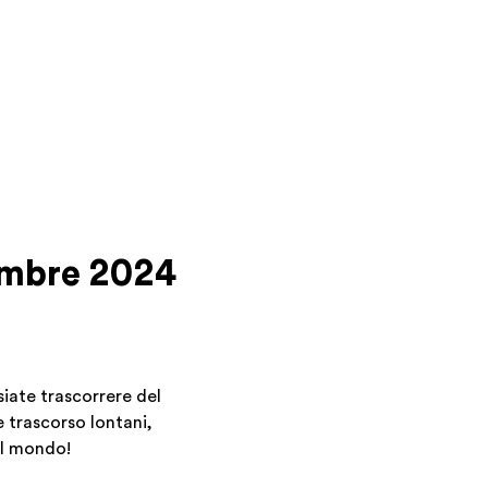
cembre 2024
iate trascorrere del
e trascorso lontani,
 il mondo!