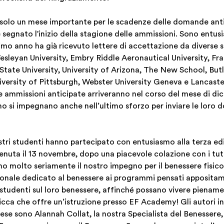
olo un mese importante per le scadenze delle domande anti
 segnato l'inizio della stagione delle ammissioni. Sono entus
timo anno ha già ricevuto lettere di accettazione da diverse sc
sleyan University, Embry Riddle Aeronautical University, Fran
tate University, University of Arizona, The New School, Butle
iversity of Pittsburgh, Webster University Geneva e Lancaster
le ammissioni anticipate arriveranno nel corso del mese di di
no si impegnano anche nell’ultimo sforzo per inviare le loro 
tri studenti hanno partecipato con entusiasmo alla terza ed
 tenuta il 13 novembre, dopo una piacevole colazione con i tut
 molto seriamente il nostro impegno per il benessere fisic
rsonale dedicato al benessere ai programmi pensati apposita
 studenti sul loro benessere, affinché possano vivere piename
cca che offre un’istruzione presso EF Academy! Gli autori in
se sono Alannah Collat, la nostra Specialista del Benessere, 