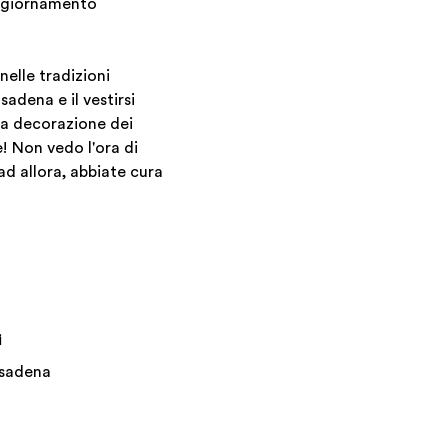
aggiornamento
elle tradizioni
adena e il vestirsi
 la decorazione dei
! Non vedo l'ora di
ad allora, abbiate cura
i
asadena