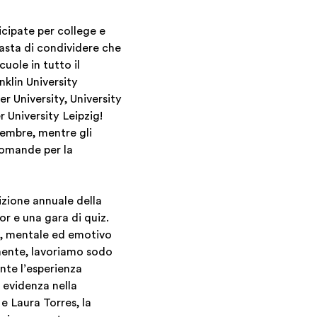
cipate per college e
iasta di condividere che
uole in tutto il
klin University
r University, University
 University Leipzig!
cembre, mentre gli
domande per la
izione annuale della
or e una gara di quiz.
o, mentale ed emotivo
mente, lavoriamo sodo
nte l’esperienza
 evidenza nella
e Laura Torres, la