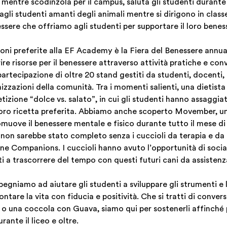
e mentre scodinzola per il campus, saluta gli studenti durante
 agli studenti amanti degli animali mentre si dirigono in clas
essere che offriamo agli studenti per supportare il loro benes
ioni preferite alla EF Academy è la Fiera del Benessere annual
e risorse per il benessere attraverso attività pratiche e conv
partecipazione di oltre 20 stand gestiti da studenti, docenti,
izzazioni della comunità. Tra i momenti salienti, una dietista
zione “dolce vs. salato”, in cui gli studenti hanno assaggiato
 loro ricetta preferita. Abbiamo anche scoperto Movember, u
muove il benessere mentale e fisico durante tutto il mese di
non sarebbe stato completo senza i cuccioli da terapia e da 
 Companions. I cuccioli hanno avuto l’opportunità di social
iti a trascorrere del tempo con questi futuri cani da assistenz
egniamo ad aiutare gli studenti a sviluppare gli strumenti e la
tare la vita con fiducia e positività. Che si tratti di conversa
 o una coccola con Guava, siamo qui per sostenerli affinché
rante il liceo e oltre.