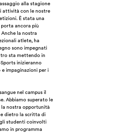
passaggio alla stagione
i attività con le nostre
tizioni. È stata una
 porta ancora più
! Anche la nostra
zionali atlete, ha
mpegno sono impegnati
eatro sta mettendo in
-Sports inizieranno
 e impaginazioni per i
sangue nel campus il
sse. Abbiamo superato le
 la nostra opportunità
 dietro la scritta di
i studenti coinvolti
evamo in programma