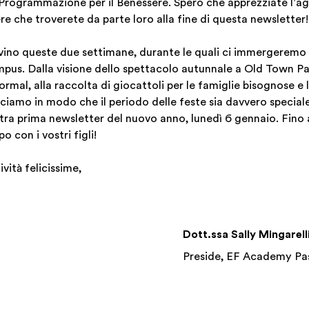
a Programmazione per il Benessere. Spero che apprezziate l’
re che troverete da parte loro alla fine di questa newsletter!
vino queste due settimane, durante le quali ci immergeremo n
mpus. Dalla visione dello spettacolo autunnale a Old Town Pas
Formal, alla raccolta di giocattoli per le famiglie bisognose e
cciamo in modo che il periodo delle feste sia davvero speciale
nostra prima newsletter del nuovo anno, lunedì 6 gennaio. Fino 
o con i vostri figli!
vità felicissime,
Dott.ssa Sally Mingarell
Preside, EF Academy P