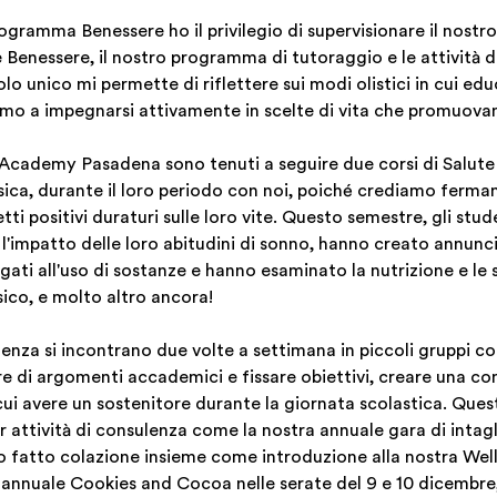
gramma Benessere ho il privilegio di supervisionare il nostr
Benessere, il nostro programma di tutoraggio e le attività d
 unico mi permette di riflettere sui modi olistici in cui edu
amo a impegnarsi attivamente in scelte di vita che promuovano
F Academy Pasadena sono tenuti a seguire due corsi di Salute 
sica, durante il loro periodo con noi, poiché crediamo ferm
ti positivi duraturi sulle loro vite. Questo semestre, gli stud
l'impatto delle loro abitudini di sonno, hanno creato annunci
egati all'uso di sostanze e hanno esaminato la nutrizione e le 
ico, e molto altro ancora!
ulenza si incontrano due volte a settimana in piccoli gruppi 
re di argomenti accademici e fissare obiettivi, creare una com
cui avere un sostenitore durante la giornata scolastica. Ques
 attività di consulenza come la nostra annuale gara di intagl
fatto colazione insieme come introduzione alla nostra Well
 annuale Cookies and Cocoa nelle serate del 9 e 10 dicembre,