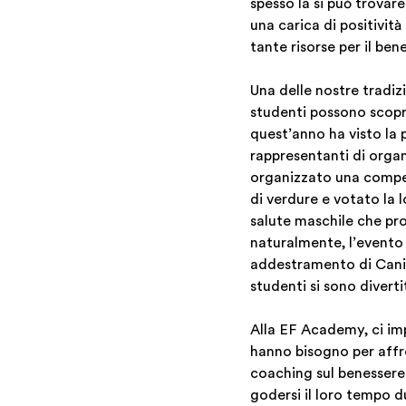
spesso la si può trovar
una carica di positività
tante risorse per il ben
Una delle nostre tradiz
studenti possono scoprir
quest’anno ha visto la 
rappresentanti di organ
organizzato una competi
di verdure e votato la
salute maschile che pro
naturalmente, l’evento 
addestramento di Canine
studenti si sono divert
Alla EF Academy, ci imp
hanno bisogno per affron
coaching sul benessere
godersi il loro tempo du