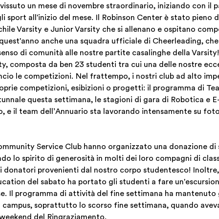
 vissuto un mese di novembre straordinario, iniziando con il 
li sport all'inizio del mese. Il Robinson Center è stato pieno d
ile Varsity e Junior Varsity che si allenano e ospitano compe
 quest'anno anche una squadra ufficiale di Cheerleading, che
enso di comunità alle nostre partite casalinghe della Varsity
ty, composta da ben 23 studenti tra cui una delle nostre ecce
ncio le competizioni. Nel frattempo, i nostri club ad alto i
proprie competizioni, esibizioni o progetti: il programma di T
unnale questa settimana, le stagioni di gara di Robotica e E
, e il team dell’Annuario sta lavorando intensamente su foto
Community Service Club hanno organizzato una donazione di 
do lo spirito di generosità in molti dei loro compagni di cla
 donatori provenienti dal nostro corpo studentesco! Inoltre,
ation del sabato ha portato gli studenti a fare un'escursione
 Il programma di attività del fine settimana ha mantenuto gl
al campus, soprattutto lo scorso fine settimana, quando av
il weekend del Ringraziamento.