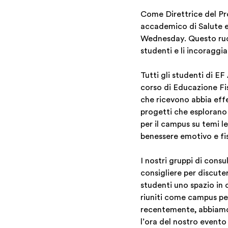
Come Direttrice del Pro
accademico di Salute e 
Wednesday. Questo ruolo
studenti e li incoraggi
Tutti gli studenti di E
corso di Educazione Fi
che ricevono abbia effet
progetti che esplorano 
per il campus su temi l
benessere emotivo e fis
I nostri gruppi di cons
consigliere per discute
studenti uno spazio in 
riuniti come campus per
recentemente, abbiamo 
l’ora del nostro evento