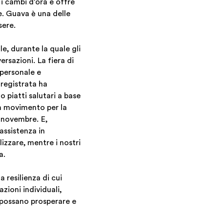
 i cambi d'ora e offre
se. Guava è una delle
sere.
e, durante la quale gli
ersazioni. La fiera di
 personale e
 registrata ha
 piatti salutari a base
n movimento per la
 novembre. E,
assistenza in
izzare, mentre i nostri
a.
 resilienza di cui
zioni individuali,
 possano prosperare e