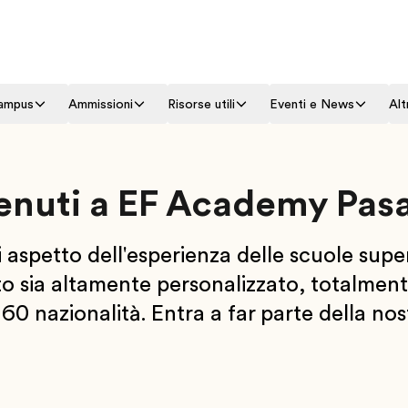
campus
Ammissioni
Risorse utili
Eventi e News
Alt
enuti a EF Academy Pas
spetto dell'esperienza delle scuole superi
 sia altamente personalizzato, totalmente
60 nazionalità. Entra a far parte della no