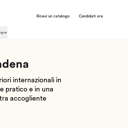
Ricevi un catalogo
Candidati ora
ro
adena
ori internazionali in
 pratico e in una
stra accogliente