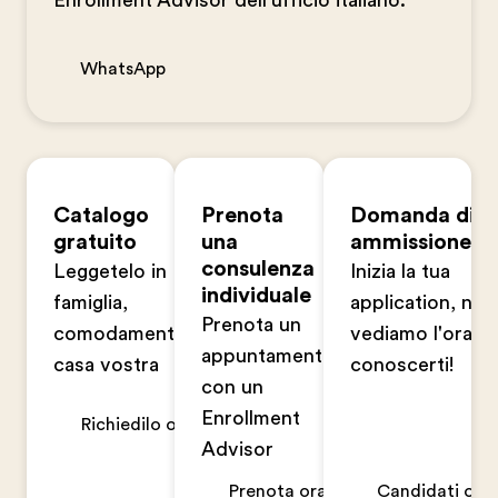
Enrollment Advisor dell'ufficio italiano.
WhatsApp
Catalogo
Prenota
Domanda di
gratuito
una
ammissione
consulenza
Leggetelo in
Inizia la tua
individuale
famiglia,
application, non
Prenota un
comodamente a
vediamo l'ora di
appuntamento
casa vostra
conoscerti!
con un
Enrollment
Richiedilo ora
Advisor
Prenota ora
Candidati ora