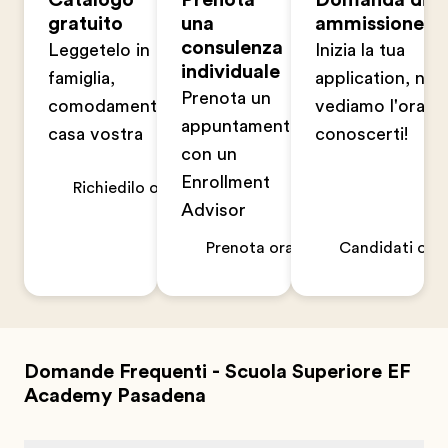
gratuito
una
ammissione
consulenza
Leggetelo in
Inizia la tua
individuale
famiglia,
application, non
Prenota un
comodamente a
vediamo l'ora di
appuntamento
casa vostra
conoscerti!
con un
Enrollment
Richiedilo ora
Advisor
Prenota ora
Candidati ora
Domande Frequenti - Scuola Superiore EF
Academy Pasadena