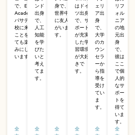
で、EF
ンド
身で、
はドイ
ェリ
リフ
Academy
出身
世界中
ツ出身
ア出
ォル
パサデナ
で、
に友人
で、サ
身
ニア
校に来る
人工
がいま
ポート
で、
の地
ことをと
知能
す。
が充実
大学
元出
ても楽し
を学
した学
のカ
身
みにして
びた
習環境
ウン
で、
います。
いと
が大好
セラ
彼は
考え
きで
ーか
ここ
てま
す。
ら指
で個
す。
導を
人的
受け
なサ
てい
ポー
ま
トを
す。
得て
いま
す。
全
全
全
全
全
全