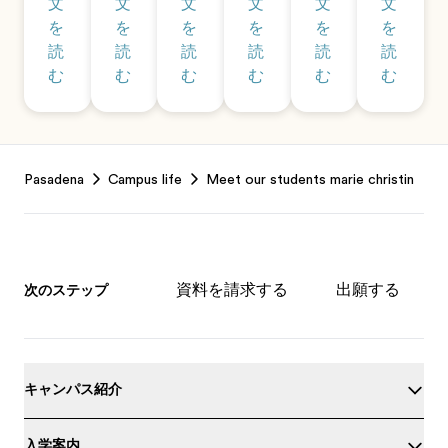
文
文
文
文
文
文
を
を
を
を
を
を
読
読
読
読
読
読
む
む
む
む
む
む
Footer
Pasadena
Campus life
Meet our students marie christin
資料を請求する
出願する
次のステップ
キャンパス紹介
入学案内