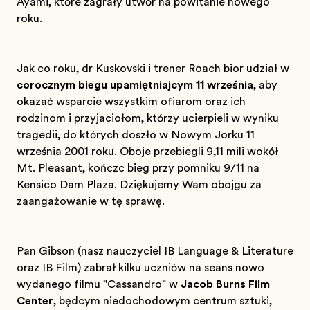
Ayami, które zagrały utwór na powitanie nowego
roku.
Jak co roku, dr Kuskovski i trener Roach biorą udział w
corocznym biegu upamiętniającym 11 września
, aby
okazać wsparcie wszystkim ofiarom oraz ich
rodzinom i przyjaciołom, którzy ucierpieli w wyniku
tragedii, do których doszło w Nowym Jorku 11
września 2001 roku. Oboje przebiegli 9,11 mili wokół
Mt. Pleasant, kończąc bieg przy pomniku 9/11 na
Kensico Dam Plaza. Dziękujemy Wam obojgu za
zaangażowanie w tę sprawę.
Pan Gibson (nasz nauczyciel IB Language & Literature
oraz IB Film) zabrał kilku uczniów na seans nowo
wydanego filmu "Cassandro" w
Jacob Burns Film
Center
, będącym niedochodowym centrum sztuki,