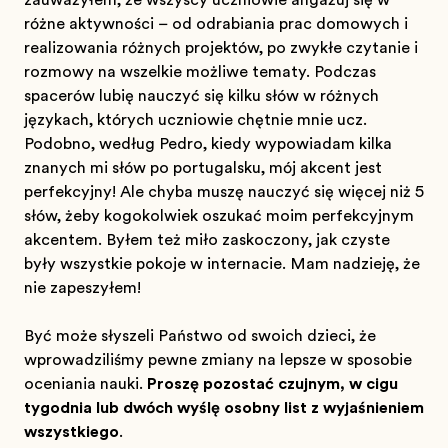
zauważyłem, że wszyscy uczniowie angażują się w
różne aktywności – od odrabiania prac domowych i
realizowania różnych projektów, po zwykłe czytanie i
rozmowy na wszelkie możliwe tematy. Podczas
spacerów lubię nauczyć się kilku słów w różnych
językach, których uczniowie chętnie mnie uczą.
Podobno, według Pedro, kiedy wypowiadam kilka
znanych mi słów po portugalsku, mój akcent jest
perfekcyjny! Ale chyba muszę nauczyć się więcej niż 5
słów, żeby kogokolwiek oszukać moim perfekcyjnym
akcentem. Byłem też miło zaskoczony, jak czyste
były wszystkie pokoje w internacie. Mam nadzieję, że
nie zapeszyłem!
Być może słyszeli Państwo od swoich dzieci, że
wprowadziliśmy pewne zmiany na lepsze w sposobie
oceniania nauki.
Proszę pozostać czujnym, w ciągu
tygodnia lub dwóch wyślę osobny list z wyjaśnieniem
wszystkiego
.