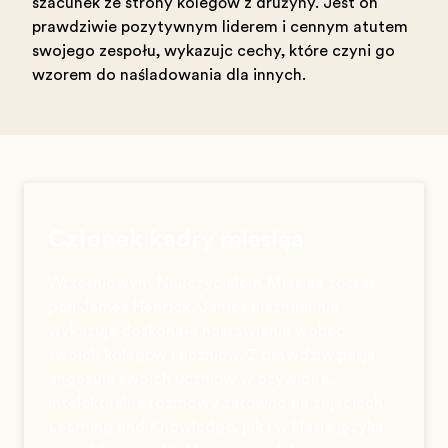
szacunek ze strony kolegów z drużyny. Jest on
prawdziwie pozytywnym liderem i cennym atutem
swojego zespołu, wykazując cechy, które czynią go
wzorem do naśladowania dla innych.
Członek kadry miesiąca
Wrześniowym Nauczycielem Miesiąca został
pan James Henrick
. James niezmiennie
wykazuje doskonałe nastawienie wobec
swoich kolegów i uczniów. Z prawdziwą pasją
angażuje swoich uczniów w ożywione,
intelektualne rozmowy zarówno na zajęciach
Learning and Knowledge, jak i w klasie języka