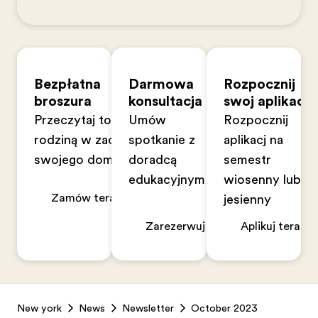
Bezpłatna
Darmowa
Rozpocznij
broszura
konsultacja
swoją aplikację
Przeczytaj to z
Umów
Rozpocznij
rodziną w zaciszu
spotkanie z
aplikację na
swojego domu
doradcą
semestr
edukacyjnym
wiosenny lub
Zamów teraz
jesienny
Zarezerwuj teraz
Aplikuj teraz
Footer
New york
News
Newsletter
October 2023