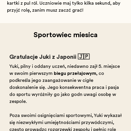
kartki z pulą ról. Uczniowie mają tylko kilka sekund, aby
przyjąć rolę, zanim muszą zacząć grać!
Sportowiec miesiąca
Gratulacje Juki z Japonii 🇯🇵
Yuki, pilny i oddany uczeń, niedawno zajął 5. miejsce
w swoim pierwszym
biegu przełajowym
, co
podkreśla jego zaangażowanie w ciągłe
doskonalenie się. Jego konsekwentna praca i pasja
do sportu wyróżniły go jako godną uwagi osobę w
zespole.
Poza swoimi osiągnięciami sportowymi, Yuki wykazał
się niezwykłymi umiejętnościami przywódczymi,
często prowadząc rozgrzewki zespołu i pełniąc rolę