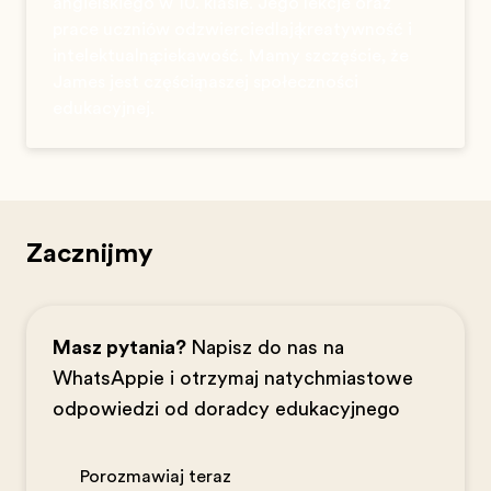
angielskiego w 10. klasie. Jego lekcje oraz
prace uczniów odzwierciedlają kreatywność i
intelektualną ciekawość. Mamy szczęście, że
James jest częścią naszej społeczności
edukacyjnej.
Zacznijmy
Masz pytania?
Napisz do nas na
WhatsAppie i otrzymaj natychmiastowe
odpowiedzi od doradcy edukacyjnego
Porozmawiaj teraz