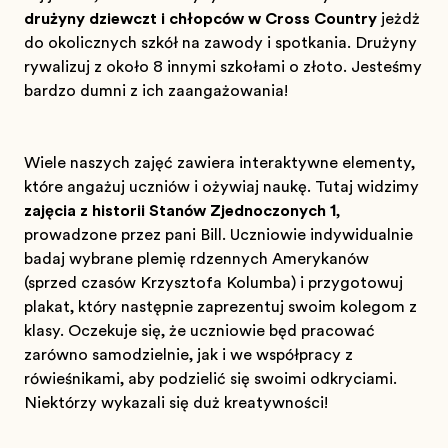
drużyny dziewcząt i chłopców w Cross Country
jeżdżą
do okolicznych szkół na zawody i spotkania. Drużyny
rywalizują z około 8 innymi szkołami o złoto. Jesteśmy
bardzo dumni z ich zaangażowania!
Wiele naszych zajęć zawiera interaktywne elementy,
które angażują uczniów i ożywiają naukę. Tutaj widzimy
zajęcia z historii Stanów Zjednoczonych 1
,
prowadzone przez panią Bill. Uczniowie indywidualnie
badają wybrane plemię rdzennych Amerykanów
(sprzed czasów Krzysztofa Kolumba) i przygotowują
plakat, który następnie zaprezentują swoim kolegom z
klasy. Oczekuje się, że uczniowie będą pracować
zarówno samodzielnie, jak i we współpracy z
rówieśnikami, aby podzielić się swoimi odkryciami.
Niektórzy wykazali się dużą kreatywnością!