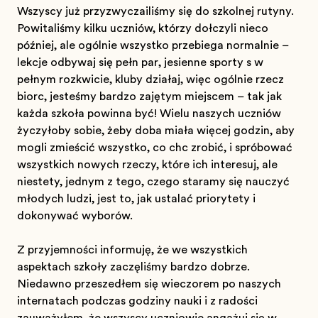
Wszyscy już przyzwyczailiśmy się do szkolnej rutyny.
Powitaliśmy kilku uczniów, którzy dołączyli nieco
później, ale ogólnie wszystko przebiega normalnie –
lekcje odbywają się pełną parą, jesienne sporty są w
pełnym rozkwicie, kluby działają, więc ogólnie rzecz
biorąc, jesteśmy bardzo zajętym miejscem – tak jak
każda szkoła powinna być! Wielu naszych uczniów
życzyłoby sobie, żeby doba miała więcej godzin, aby
mogli zmieścić wszystko, co chcą zrobić, i spróbować
wszystkich nowych rzeczy, które ich interesują, ale
niestety, jednym z tego, czego staramy się nauczyć
młodych ludzi, jest to, jak ustalać priorytety i
dokonywać wyborów.
Z przyjemnością informuję, że we wszystkich
aspektach szkoły zaczęliśmy bardzo dobrze.
Niedawno przeszedłem się wieczorem po naszych
internatach podczas godziny nauki i z radością