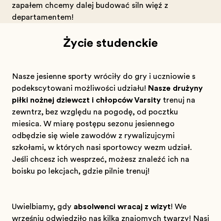
zapałem chcemy dalej budować silną więź z
departamentem!
Życie studenckie
Nasze jesienne sporty wróciły do gry i uczniowie są
podekscytowani możliwością udziału!
Nasze drużyny
piłki nożnej dziewcząt i chłopców Varsity
trenują na
zewnątrz, bez względu na pogodę, od początku
miesiąca. W miarę postępu sezonu jesiennego
odbędzie się wiele zawodów z rywalizującymi
szkołami, w których nasi sportowcy wezmą udział.
Jeśli chcesz ich wesprzeć, możesz znaleźć ich na
boisku po lekcjach, gdzie pilnie trenują!
Uwielbiamy, gdy
absolwenci wracają z wizytą
! We
wrześniu odwiedziło nas kilka znajomych twarzy! Nasi