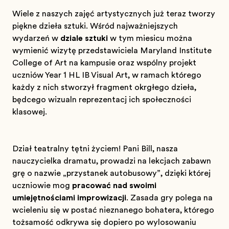
Wiele z naszych zajęć artystycznych już teraz tworzy
piękne dzieła sztuki. Wśród najważniejszych
wydarzeń w
dziale sztuki
w tym miesiącu można
wymienić wizytę przedstawiciela Maryland Institute
College of Art na kampusie oraz wspólny projekt
uczniów Year 1 HL IB Visual Art, w ramach którego
każdy z nich stworzył fragment okrągłego dzieła,
będącego wizualną reprezentacją ich społeczności
klasowej.
Dział teatralny tętni życiem! Pani Bill, nasza
nauczycielka dramatu, prowadzi na lekcjach zabawną
grę o nazwie „przystanek autobusowy”, dzięki której
uczniowie mogą
pracować nad swoimi
umiejętnościami improwizacji
. Zasada gry polega na
wcieleniu się w postać nieznanego bohatera, którego
tożsamość odkrywa się dopiero po wylosowaniu