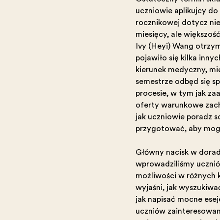
uczniowie aplikujący do 
rocznikowej dotyczą nie
miesięcy, ale większość
Ivy (Heyi) Wang otrzym
pojawiło się kilka inny
kierunek medyczny, miel
semestrze odbędą się sp
procesie, w tym jak z
oferty warunkowe zach
jak uczniowie poradzą 
przygotować, aby mogl
Główny nacisk w doradz
wprowadziliśmy uczniów
możliwości w różnych k
wyjaśnią, jak wyszukiwa
jak napisać mocne eseje
uczniów zainteresowany