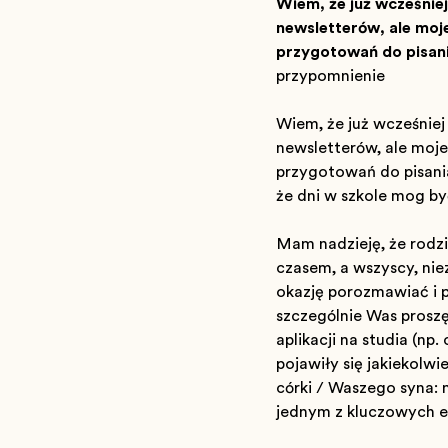
Wiem, że już wcześnie
newsletterów, ale moj
przygotowań do pisania
przypomnienie
Wiem, że już wcześniej
newsletterów, ale moje
przygotowań do pisania,
że dni w szkole mogą być
Mam nadzieję, że rodzi
czasem, a wszyscy, niez
okazję porozmawiać i p
szczególnie Was proszę,
aplikacji na studia (np
pojawiły się jakiekolw
córki / Waszego syna: 
jednym z kluczowych e