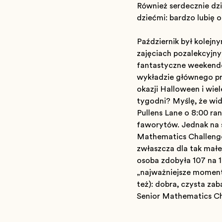
Również serdecznie dzi
dziećmi: bardzo lubię 
Październik był kolejn
zajęciach pozalekcyjnych
fantastyczne weekend
wykładzie głównego pr
okazji Halloween i wie
tygodni? Myślę, że wid
Pullens Lane o 8:00 ra
faworytów. Jednak na s
Mathematics Challenge:
zwłaszcza dla tak małe
osoba zdobyła 107 na 1
„najważniejsze momenty
też): dobra, czysta za
Senior Mathematics Ch