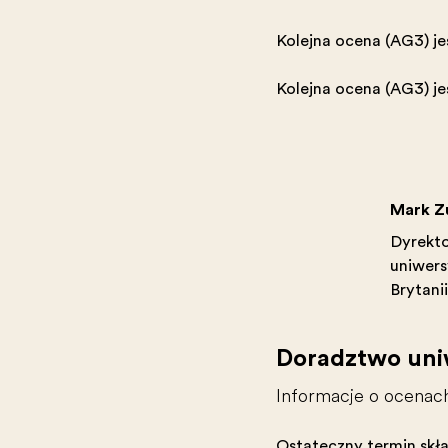
Kolejna ocena (AG3) je
Kolejna ocena (AG3) je
Mark Z
Dyrekto
uniwers
Brytanii
Doradztwo uni
Informacje o ocenach
Ostateczny termin skła