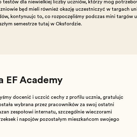
o testów dla niewielkiej liczby uczniów, którzy mogą potrze
czniowie będą mieli również okazję uczestniczyć w targach u
ów, kontynuując to, co rozpoczęliśmy podczas mini targów 
złym semestrze tutaj w Oksfordzie.
nia EF Academy
yśmy docenić i uczcić cechy z profilu ucznia, gratulując
ostała wybrana przez pracowników za swoją ostatnią
zaną zespołowi internatu, szczególnie wieczorami
zekąsek i napojów pozostałym mieszkańcom swojego