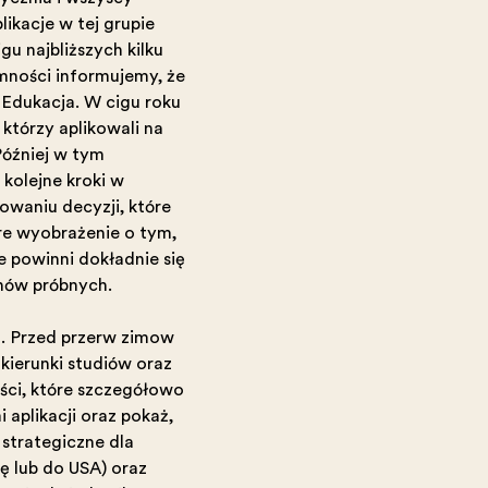
likacje w tej grupie
gu najbliższych kilku
mnością informujemy, że
Edukacja. W ciągu roku
 którzy aplikowali na
Później w tym
 kolejne kroki w
owaniu decyzji, które
re wyobrażenie o tym,
 powinni dokładnie się
nów próbnych.
 Przed przerwą zimową
kierunki studiów oraz
ści, które szczegółowo
aplikacji oraz pokażą,
 strategiczne dla
ę lub do USA) oraz