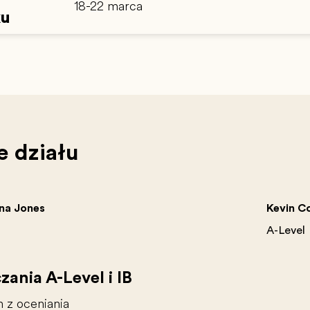
18-22 marca
ku
e działu
na Jones
Kevin C
A-Level
ania A-Level i IB
 z oceniania