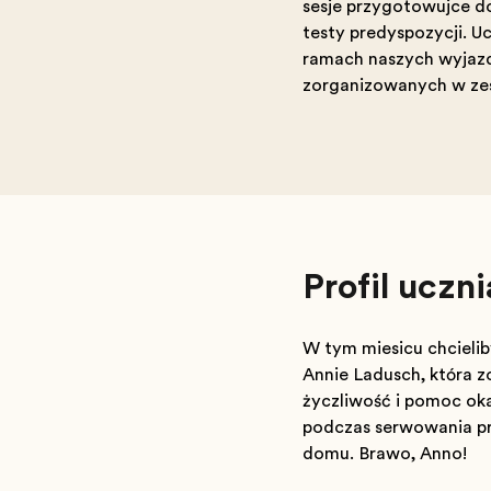
sesje przygotowujące d
testy predyspozycji. U
ramach naszych wyjazd
zorganizowanych w zes
Profil ucz
W tym miesiącu chcielib
Annie Ladusch, która z
życzliwość i pomoc oka
podczas serwowania pr
domu. Brawo, Anno!