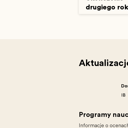
drugiego ro
Aktualizacj
Do
IB
Programy naucz
Informacje o ocenach