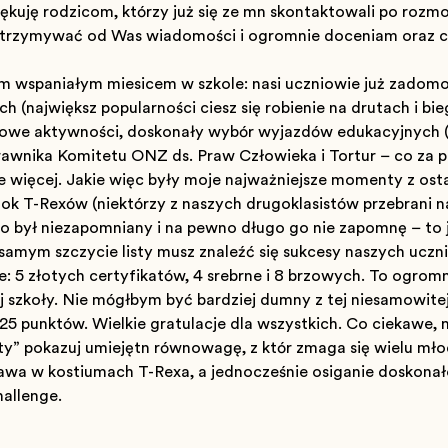
ękuję rodzicom, którzy już się ze mną skontaktowali po roz
otrzymywać od Was wiadomości i ogromnie doceniam oraz ciesz
ym wspaniałym miesiącem w szkole: nasi uczniowie już zadomo
 (największą popularnością cieszą się robienie na drutach i bi
owe aktywności, doskonały wybór wyjazdów edukacyjnych (
awnika Komitetu ONZ ds. Praw Człowieka i Tortur – co za pr
le więcej. Jakie więc były moje najważniejsze momenty z ost
ok T-Rexów (niektórzy z naszych drugoklasistów przebrani n
no był niezapomniany i na pewno długo go nie zapomnę – to
amym szczycie listy muszą znaleźć się sukcesy naszych uczn
 5 złotych certyfikatów, 4 srebrne i 8 brązowych. To ogromne
j szkoły. Nie mógłbym być bardziej dumny z tej niesamowitej
25 punktów. Wielkie gratulacje dla wszystkich. Co ciekawe,
” pokazują umiejętną równowagę, z którą zmaga się wielu młod
bawa w kostiumach T-Rexa, a jednocześnie osiąganie doskona
allenge.