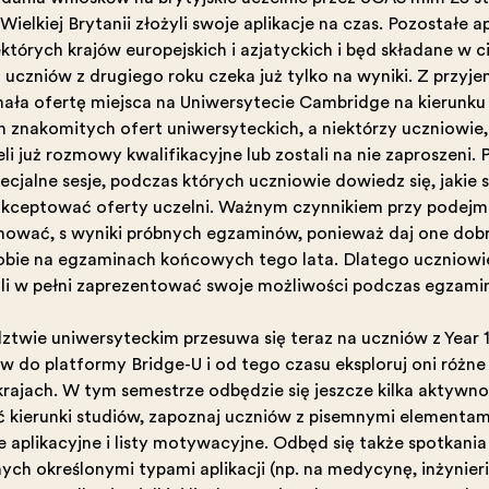
Wielkiej Brytanii złożyli swoje aplikacje na czas. Pozostałe ap
których krajów europejskich i azjatyckich i będą składane w cią
 uczniów z drugiego roku czeka już tylko na wyniki. Z przyje
ała ofertę miejsca na Uniwersytecie Cambridge na kierunku 
ch znakomitych ofert uniwersyteckich, a niektórzy uczniowie,
i już rozmowy kwalifikacyjne lub zostali na nie zaproszeni. 
ecjalne sesje, podczas których uczniowie dowiedzą się, jakie są
aakceptować oferty uczelni. Ważnym czynnikiem przy podejm
ować, są wyniki próbnych egzaminów, ponieważ dają one dob
sobie na egzaminach końcowych tego lata. Dlatego uczniowie
i w pełni zaprezentować swoje możliwości podczas egzami
twie uniwersyteckim przesuwa się teraz na uczniów z Year 1.
 do platformy Bridge-U i od tego czasu eksplorują oni różne 
rajach. W tym semestrze odbędzie się jeszcze kilka aktywno
ć kierunki studiów, zapoznają uczniów z pisemnymi elementami 
 aplikacyjne i listy motywacyjne. Odbędą się także spotkania
ch określonymi typami aplikacji (np. na medycynę, inżynieri