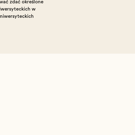
bować zdać określone
niwersyteckich w
uniwersyteckich