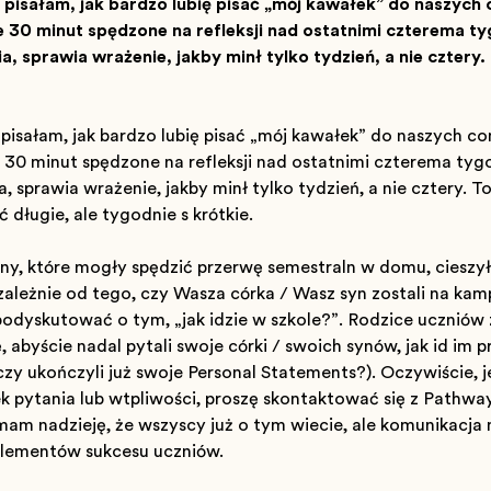
j pisałam, jak bardzo lubię pisać „mój kawałek” do naszych
e 30 minut spędzone na refleksji nad ostatnimi czterema t
, sprawia wrażenie, jakby minął tylko tydzień, a nie cztery.
 pisałam, jak bardzo lubię pisać „mój kawałek” do naszych c
 30 minut spędzone na refleksji nad ostatnimi czterema ty
 sprawia wrażenie, jakby minął tylko tydzień, a nie cztery. T
 długie, ale tygodnie są krótkie.
ny, które mogły spędzić przerwę semestralną w domu, cieszy
ależnie od tego, czy Wasza córka / Wasz syn zostali na kampu
odyskutować o tym, „jak idzie w szkole?”. Rodzice uczniów 
 abyście nadal pytali swoje córki / swoich synów, jak idą im
. czy ukończyli już swoje Personal Statements?). Oczywiście,
iek pytania lub wątpliwości, proszę skontaktować się z Pat
mam nadzieję, że wszyscy już o tym wiecie, ale komunikacja 
lementów sukcesu uczniów.