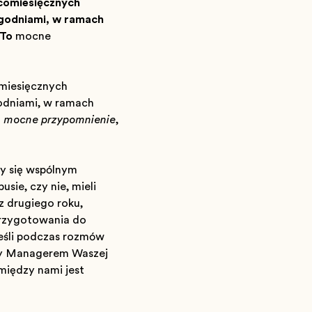
 comiesięcznych
ygodniami, w ramach
 To
mocne
omiesięcznych
godniami, w ramach
o
mocne przypomnienie
,
ły się wspólnym
sie, czy nie, mieli
z drugiego roku,
 przygotowania do
 jeśli podczas rozmów
hway Managerem Waszej
między nami jest