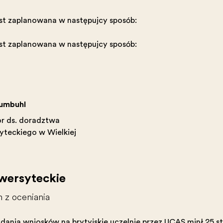
st zaplanowana w następujący sposób:
st zaplanowana w następujący sposób:
umbuhl
r ds. doradztwa
yteckiego w Wielkiej
wersyteckie
 z oceniania
dania wniosków na brytyjskie uczelnie przez UCAS minął 25 s