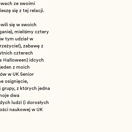
mowach ze swoimi
ę się z tej relacji.
wili się w swoich
eganie), mieliśmy cztery
w tym udział w
zeżycie!), zabawę z
atnich czterech
a Halloween) idących
 jeden z moich
iów w UK Senior
 osiągnięcie,
 grupy, z których jedna
 moje dwa
ych ludzi (i dorosłych
łości naukowej w UK