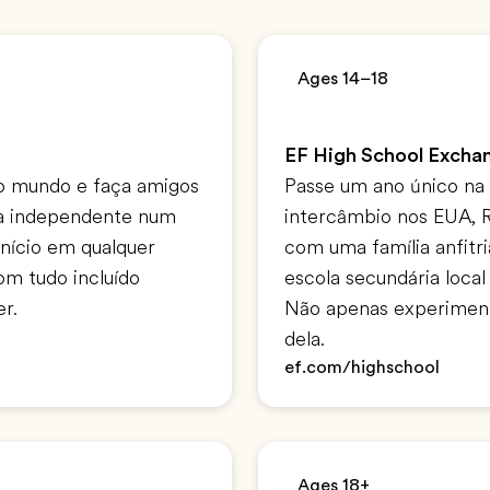
Ages 14–18
EF High School Excha
o mundo e faça amigos
Passe um ano único na
rma independente num
intercâmbio nos EUA, R
início em qualquer
com uma família anfitr
om tudo incluído
escola secundária local
r.
Não apenas experimente
dela.
ef.com/highschool
Ages 18+