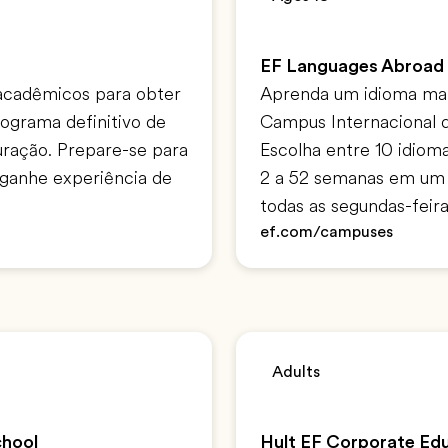
EF Languages Abroad
acadêmicos para obter
Aprenda um idioma mai
ograma definitivo de
Campus Internacional 
uração. Prepare-se para
Escolha entre 10 idiom
 ganhe experiência de
2 a 52 semanas em um 
todas as segundas-feira
ef.com/campuses
Adults
chool
Hult EF Corporate Ed