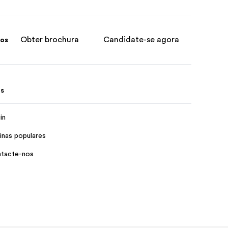
Obter brochura
Candidate-se agora
sos
s
in
inas populares
tacte-nos