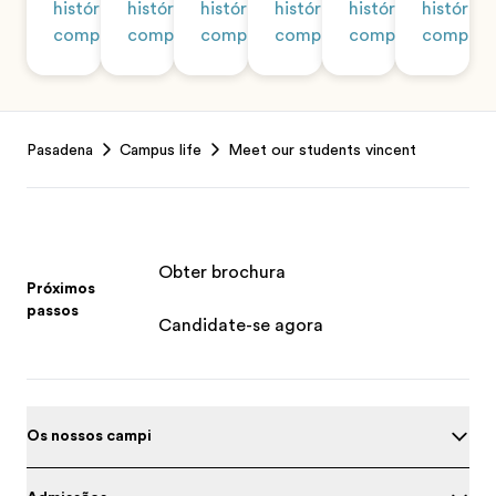
história
história
história
história
história
história
completa
completa
completa
completa
completa
complet
Footer
Pasadena
Campus life
Meet our students vincent
Obter brochura
Próximos
passos
Candidate-se agora
Os nossos campi