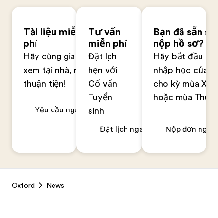
Tài liệu miễn
Tư vấn
Bạn đã sẵn sà
phí
miễn phí
nộp hồ sơ?
Hãy cùng gia đình
Đặt lịch
Hãy bắt đầu hồ
xem tại nhà, rất
hẹn với
nhập học của b
thuận tiện!
Cố vấn
cho kỳ mùa Xuâ
Tuyển
hoặc mùa Thu
Yêu cầu ngay
sinh
Đặt lịch ngay
Nộp đơn ngay
Footer
Oxford
News