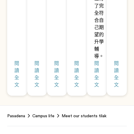
了完
全符
合自
己期
望的
升學
輔
導。
閱
閱
閱
閱
閱
閱
讀
讀
讀
讀
讀
讀
全
全
全
全
全
全
文
文
文
文
文
文
Footer
Pasadena
Campus life
Meet our students tilak