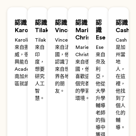
認識
認識
認識
認識
認
認識
Karoline
Tilak
Vincent
Marie-
識
Cash
Christin
Ese
Karoline
Tilak
Vincent
Cash
來自挪
來自
來自法
Marie-
Ese
是加
威，很高
印
國，他
Christin
來自
州當
興能在EF
度，
認識了
來自德
奈及
地
Academy
想要
來自世
國，他
利
人，
南加州校
研究
界各地
喜歡這
亞，
在這
區就讀。
人工
的朋
個完善
他從
裡，
智
友。
的學習
大學
他找
慧。
環境。
升學
到了
輔導
個人
老師
化的
的指
輔
導中
導。
獲得