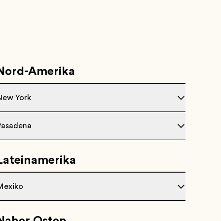
Nord-Amerika
New York
Pasadena
Lateinamerika
Mexiko
Naher Osten