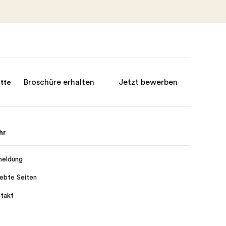
Broschüre erhalten
Jetzt bewerben
itte
hr
eldung
iebte Seiten
takt