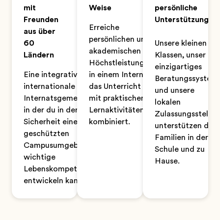
mit
Weise
persönliche
Freunden
Unterstützung
Erreiche
aus über
persönlichen und
60
Unsere kleinen
akademischen
Ländern
Klassen, unser
Höchstleistungen
einzigartiges
Eine integrative,
in einem Internat,
Beratungssystem
internationale
das Unterricht
und unsere
Internatsgemeinschaft,
mit praktischen
lokalen
in der du in der
Lernaktivitäten
Zulassungsstellen
Sicherheit einer
kombiniert.
unterstützen die
geschützten
Familien in der
Campusumgebung
Schule und zu
wichtige
Hause.
Lebenskompetenzen
entwickeln kannst.