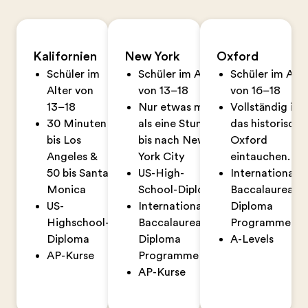
Kalifornien
New York
Oxford
Schüler im
Schüler im Alter
Schüler im Alte
Alter von
von 13–18
von 16–18
13–18
Nur etwas mehr
Vollständig in
30 Minuten
als eine Stunde
das historische
bis Los
bis nach New
Oxford
Angeles &
York City
eintauchen.
50 bis Santa
US-High-
International
Monica
School-Diploma
Baccalaureate
US-
International
Diploma
Highschool-
Baccalaureate®
Programme
Diploma
Diploma
A-Levels
AP-Kurse
Programme
AP-Kurse