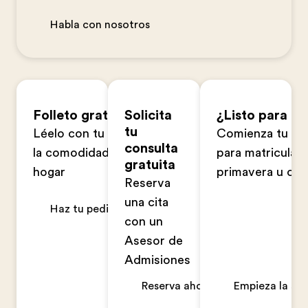
Habla con nosotros
Folleto gratuito
Solicita
¿Listo para ap
tu
Léelo con tu familia en
Comienza tu sol
consulta
la comodidad de tu
para matriculart
gratuita
hogar
primavera u ot
Reserva
una cita
Haz tu pedido ahora
con un
Asesor de
Admisiones
Reserva ahora
Empieza la sol