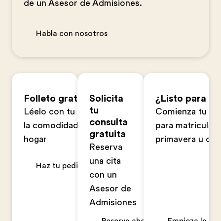
de un Asesor de Admisiones.
Habla con nosotros
Folleto gratuito
Solicita
¿Listo para ap
tu
Léelo con tu familia en
Comienza tu sol
consulta
la comodidad de tu
para matriculart
gratuita
hogar
primavera u ot
Reserva
una cita
Haz tu pedido ahora
con un
Asesor de
Admisiones