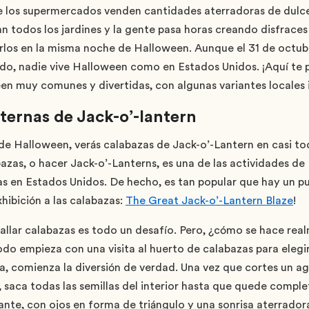
e los supermercados venden cantidades aterradoras de dulce
n todos los jardines y la gente pasa horas creando disfraces
arlos en la misma noche de Halloween. Aunque el 31 de octub
do, nadie vive Halloween como en Estados Unidos. ¡Aquí te
en muy comunes y divertidas, con algunas variantes locales i
ternas de Jack-o’-lantern
e Halloween, verás calabazas de Jack-o’-Lantern en casi tod
bazas, o hacer Jack-o’-Lanterns, es una de las actividades d
s en Estados Unidos. De hecho, es tan popular que hay un p
hibición a las calabazas:
The Great Jack-o’-Lantern Blaze
!
tallar calabazas es todo un desafío. Pero, ¿cómo se hace rea
o empieza con una visita al huerto de calabazas para elegir
, comienza la diversión de verdad. Una vez que cortes un ag
a, saca todas las semillas del interior hasta que quede comp
ante, con ojos en forma de triángulo y una sonrisa aterrador