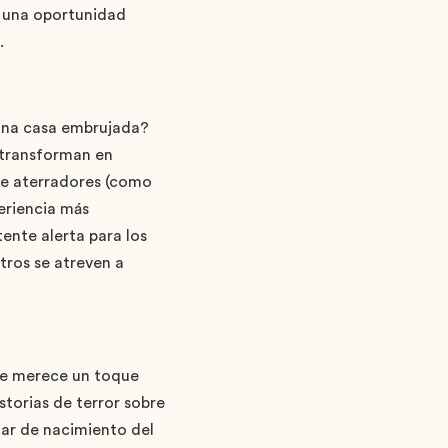
y una oportunidad
.
 una casa embrujada?
 transforman en
te aterradores (como
eriencia más
ente alerta para los
tros se atreven a
ue merece un toque
storias de terror sobre
gar de nacimiento del