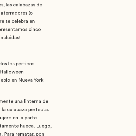
s, las calabazas de
 aterradores (o
re se celebra en
 presentamos cinco
ncluidas!
os los pórticos
e Halloween
ueblo en Nueva York
lmente una linterna de
 la calabaza perfecta.
ujero en la parte
letamente hueca. Luego,
a. Para rematar, pon