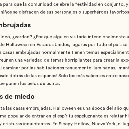
a para que la comunidad celebre la festividad en conjunto, 
 niños se disfracen de sus personajes o superhéroes favoritos
embrujadas
loco, ¿verdad? ¿Por qué alguien visitaría intencionalmente
e Halloween en Estados Unidos, lugares por todo el país se
Las casas embrujadas normalmente tienen temas especialmen
reúnen una variedad de temas horripilantes para crear la exp
Al caminar por las habitaciones tenuemente iluminadas, ¡mant
sde detrás de las esquinas! Solo los más valientes entre noso
ue ponen los pelos de punta.
as de miedo
sta las casas embrujadas, Halloween es una época del año q
rma popular de entrar en el espíritu espeluznante es relatar hi
 criaturas inquietantes. En Sleepy Hollow, Nueva York, el lu