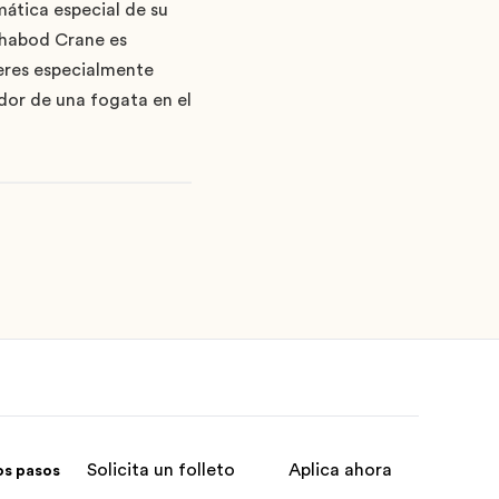
ática especial de su
Ichabod Crane es
 eres especialmente
edor de una fogata en el
Solicita un folleto
Aplica ahora
os pasos