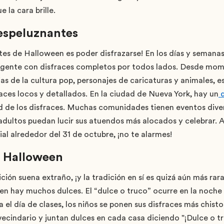
 la cara brille.
 espeluznantes
tes de Halloween es poder disfrazarse! En los días y semanas 
s gente con disfraces completos por todos lados. Desde mom
as de la cultura pop, personajes de caricaturas y animales, 
aces locos y detallados. En la ciudad de Nueva York, hay un
d
ad de los disfraces. Muchas comunidades tienen eventos div
ultos puedan lucir sus atuendos más alocados y celebrar. Así
ial alrededor del 31 de octubre, ¡no te alarmes!
n Halloween
ción suena extraño, ¡y la tradición en sí es quizá aún más ra
en hay muchos dulces. El “dulce o truco” ocurre en la noche 
el día de clases, los niños se ponen sus disfraces más chist
ecindario y juntan dulces en cada casa diciendo "¡Dulce o tr