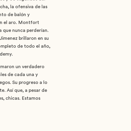
ha, la ofensiva de las
nto de balón y
en el aro. Montfort
a que nunca perderían.
imenez brillaron en su
ompleto de todo el año,
ademy.
ormaron un verdadero
ales de cada una y
uegos. Su progreso a lo
e. Así que, a pesar de
es, chicas. Estamos