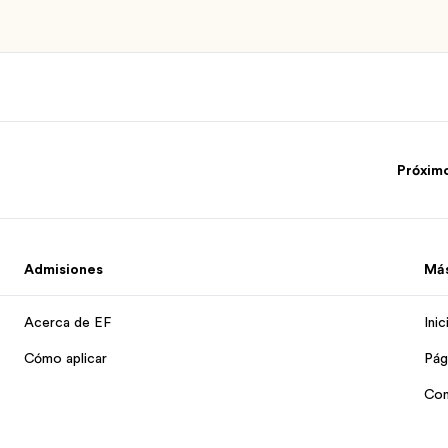
Próxim
Admisiones
Má
Acerca de EF
Inic
Cómo aplicar
Pág
Con