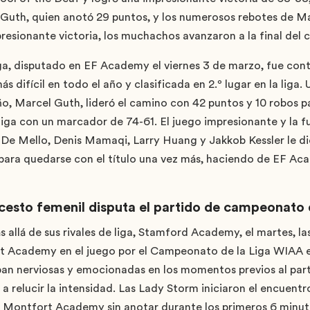
 Guth, quien anotó 29 puntos, y los numerosos rebotes de 
resionante victoria, los muchachos avanzaron a la final del
iga, disputado en EF Academy el viernes 3 de marzo, fue co
 difícil en todo el año y clasificada en 2.º lugar en la liga. 
o, Marcel Guth, lideró el camino con 42 puntos y 10 robos p
liga con un marcador de 74-61. El juego impresionante y la 
e Mello, Denis Mamaqi, Larry Huang y Jakkob Kessler le die
para quedarse con el título una vez más, haciendo de EF A
ncesto femenil disputa el partido de campeonato
 allá de sus rivales de liga, Stamford Academy, el martes, l
 Academy en el juego por el Campeonato de la Liga WIAA el
an nerviosas y emocionadas en los momentos previos al part
 a relucir la intensidad. Las Lady Storm iniciaron el encuent
a Montfort Academy sin anotar durante los primeros 6 minut