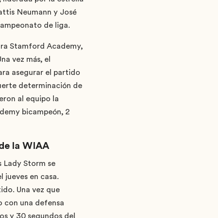
Mattis Neumann y José
 campeonato de liga.
ntra Stamford Academy,
Una vez más, el
ara asegurar el partido
fuerte determinación de
ron al equipo la
cademy bicampeón, 2
 de la WIAA
as Lady Storm se
 jueves en casa.
ido. Una vez que
ro con una defensa
os y 30 segundos del