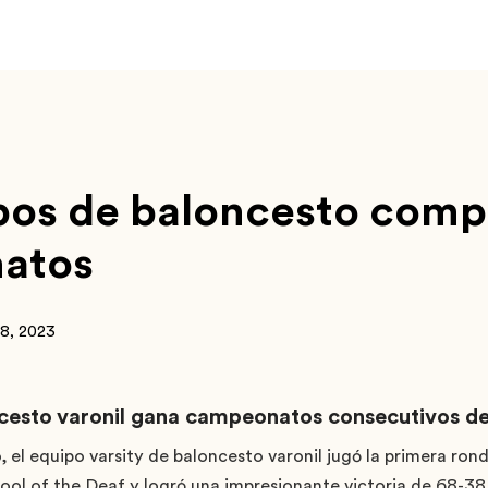
pos de baloncesto comp
atos
 8, 2023
ncesto varonil gana campeonatos consecutivos d
, el equipo varsity de baloncesto varonil jugó la primera rond
ol of the Deaf y logró una impresionante victoria de 68-38, 