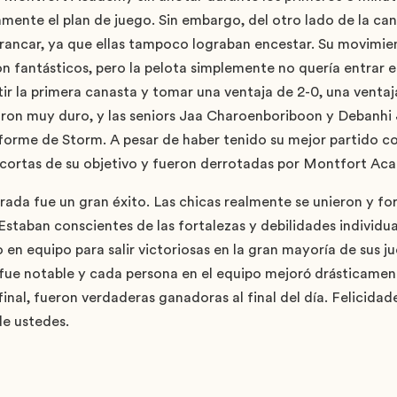
mente el plan de juego. Sin embargo, del otro lado de la canc
ancar, ya que ellas tampoco lograban encestar. Su movimie
on fantásticos, pero la pelota simplemente no quería entrar 
r la primera canasta y tomar una ventaja de 2-0, una ventaj
ron muy duro, y las seniors Jaa Charoenboriboon y Debanhi J
iforme de Storm. A pesar de haber tenido su mejor partido c
 cortas de su objetivo y fueron derrotadas por Montfort Ac
rada fue un gran éxito. Las chicas realmente se unieron y f
Estaban conscientes de las fortalezas y debilidades individu
o en equipo para salir victoriosas en la gran mayoría de sus j
fue notable y cada persona en el equipo mejoró drásticament
inal, fueron verdaderas ganadoras al final del día. Felicidad
e ustedes.