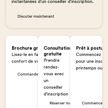
instantanées d'un conseiller d'inscription.
Discuter maintenant
Brochure gratuite
Consultation
Prêt à postule
gratuite
Lisez-le en famille dans le
Commencez votr
Prendre
confort de votre foyer
pour une inscrip
rendez-
printemps ou à 
vous avec
Commander maintenant
un
conseiller
d'inscription
Réserver maintenant
Commencer un