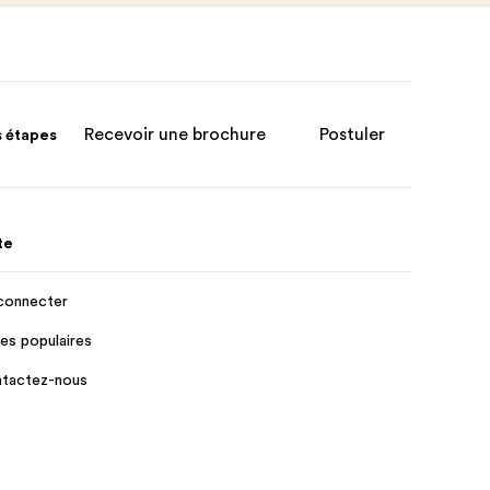
Recevoir une brochure
Postuler
s étapes
te
connecter
es populaires
tactez-nous