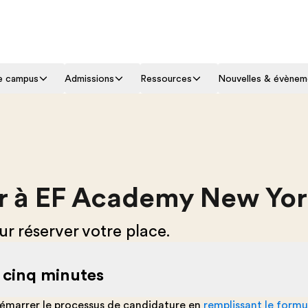
le campus
Admissions
Ressources
Nouvelles & évènem
 à EF Academy New Yo
 réserver votre place.
e cinq minutes
émarrer le processus de candidature en
remplissant le formul