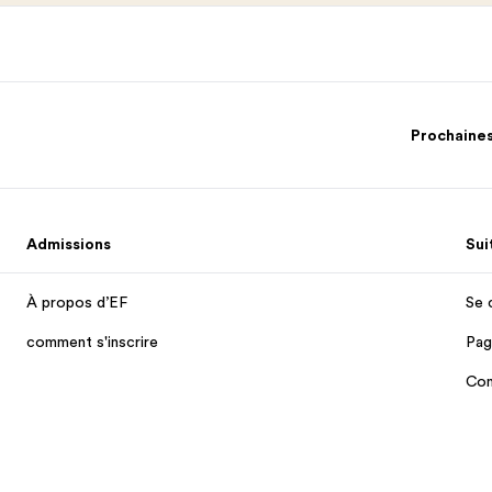
Prochaine
Admissions
Sui
À propos d’EF
Se 
comment s'inscrire
Pag
Con