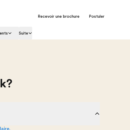
Recevoir une brochure
Postuler
ents
Suite
rk?
aire.