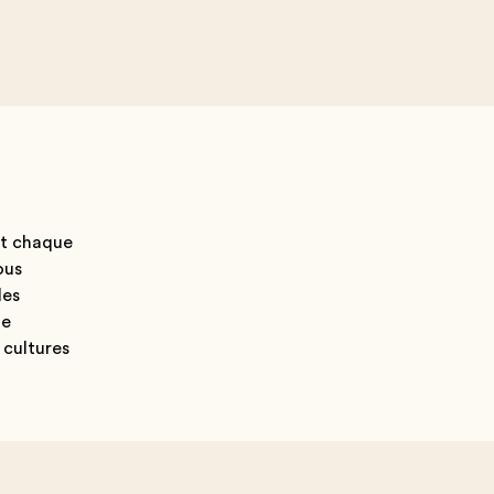
nt chaque
ous
des
de
 cultures