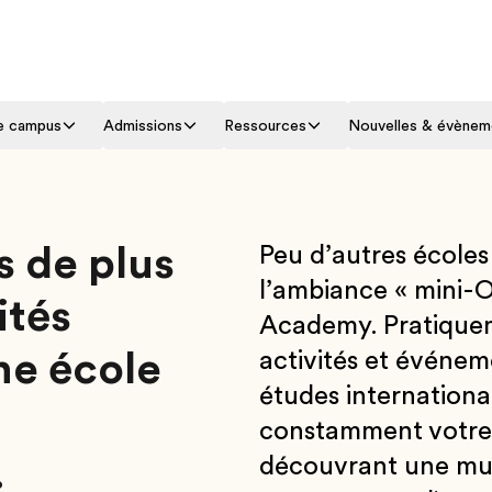
le campus
Admissions
Ressources
Nouvelles & évènem
 de plus
Peu d’autres écoles
l’ambiance « mini-
ités
Academy. Pratiquem
une école
activités et événem
études international
constamment votre 
.
découvrant une mul