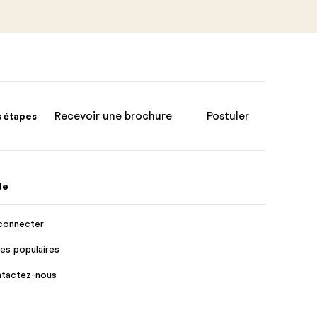
Recevoir une brochure
Postuler
s étapes
te
connecter
es populaires
tactez-nous