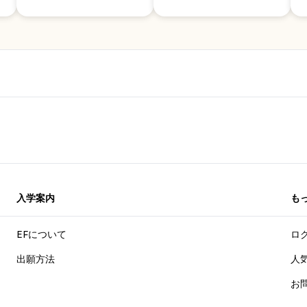
入学案内
も
EFについて
ロ
出願方法
人
お