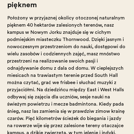
pięknem
Położony w przyjaznej okolicy otoczonej naturalnym
pięknem 40 hektarów zalesionych terenów, nasz
kampus w Nowym Jorku znajduje się w cichym
podmiejskim miasteczku Thornwood. Dzięki jasnym i
nowoczesnym przestrzeniom do nauki, dostępowi do
wielu zasobów i codziennych zajęć, masz mnóstwo
przestrzeni na realizowanie swoich pasji i
odnajdywanie domu z dala od domu. W cieplejszych
miesiącach na trawiastym terenie przed South Hall
można czytać, grać we frisbee i słuchać muzyki z
przyjaciółmi. Na dziedzińcu między East i West Halls
odbywają się zajęcia dla uczniów, sesje nauki na
świeżym powietrzu i mecze badmintona. Kiedy pada
śnieg, nasz las zamienia się w prawdziwą zimową krainę
czarów. Pięć kilometrów ścieżek do biegania i jazdy
na rowerze wije się przez zalesione tereny otaczające
kampus, a dzikie zwierzęta, w tym jelenie i indyki,