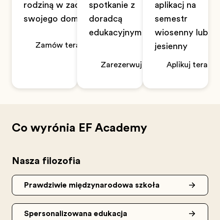
rodziną w zaciszu
spotkanie z
aplikację na
swojego domu
doradcą
semestr
edukacyjnym
wiosenny lub
Zamów teraz
jesienny
Zarezerwuj teraz
Aplikuj teraz
Co wyróżnia EF Academy
Nasza filozofia
Prawdziwie międzynarodowa szkoła
Spersonalizowana edukacja