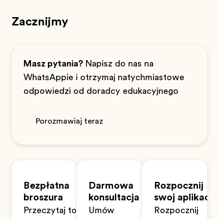
Zacznijmy
Masz pytania?
Napisz do nas na
WhatsAppie i otrzymaj natychmiastowe
odpowiedzi od doradcy edukacyjnego
Porozmawiaj teraz
Bezpłatna
Darmowa
Rozpocznij
broszura
konsultacja
swoją aplikację
Przeczytaj to z
Umów
Rozpocznij