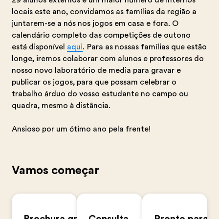
29 alunos externos e um maior número de internos
locais este ano, convidamos as famílias da região a
juntarem-se a nós nos jogos em casa e fora. O
calendário completo das competições de outono
está disponível
aqui
. Para as nossas famílias que estão
longe, iremos colaborar com alunos e professores do
nosso novo laboratório de media para gravar e
publicar os jogos, para que possam celebrar o
trabalho árduo do vosso estudante no campo ou
quadra, mesmo à distância.
Ansioso por um ótimo ano pela frente!
Vamos começar
Brochura gratuita
Consulta
Pronto para s