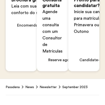
gratuita
candidatar?
Leia com sua família no
Agende
Inicie sua candi
conforto do seu lar
uma
para matrícula n
consulta
Primavera ou n
Encomendar agora
com um
Outono
Consultor
de
Matrículas
Reserve agora
Candidate-se 
Footer
Pasadena
News
Newsletter
September 2023