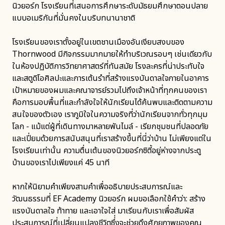
นิวยอร์ก โรงเรียนที่เสนอการศึกษาระดับมัธยมศึกษาตอนปลาย
แบบอเมริกันที่มั่นคงในบริบทนานาชาติ
โรงเรียนของเราตั้งอยู่ในเขตชานเมืองอันเงียบสงบของ
Thornwood มีกิจกรรมมากมายให้ทำบริเวณรอบๆ เช่นเดียวกับ
ในห้องปฏิบัติการวิทยาศาสตร์ที่ทันสมัย โรงละครที่น่าประทับใจ
และสตูดิโอศิลปะและการเต้นรำที่สร้างแรงบันดาลใจภายในอาคาร
เป้าหมายของผมและคณาจารย์รวมไปถึงเจ้าหน้าที่ทุกคนของเรา
คือการมอบพื้นที่และกำลังใจให้นักเรียนได้ค้นพบและติดตามความ
สนใจของตัวเอง เราภูมิใจในความจริงที่ว่านักเรียนจากทั่วทุกมุม
โลก - แม้แต่ผู้ที่เดินทางมาหลายพันไมล์ - เรียกชุมชนที่ปลอดภัย
และเปี่ยมด้วยการสนับสนุนที่เราสร้างขึ้นที่นี่ว่าบ้าน ไม่เพียงแต่ใน
โรงเรียนเท่านั้น ความตื่นเต้นของนิวยอร์กซิตี้อยู่ห่างจากประตู
บ้านของเราไปเพียงแค่ 45 นาที
หากให้นิยามคำเพียงสามคำเพื่ออธิบายประสบการณ์และ
วัฒนธรรมที่ EF Academy นิวยอร์ก ผมขอเลือกใช้คำว่า: สร้าง
แรงบันดาลใจ ท้าทาย และเอาใจใส่ มาเรียนกับเราเพื่อสัมผัส
ประสบการณ์ที่เปลี่ยนแปลงชีวิตซึ่่งจะช่วยดึงศักยภาพของคุณ