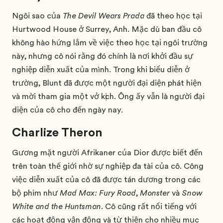
Ngôi sao của
The Devil Wears Prada
đã theo học tại
Hurtwood House ở Surrey, Anh. Mặc dù ban đầu cô
không hào hứng lắm về việc theo học tại ngôi trường
này, nhưng cô nói rằng đó chính là nơi khởi đầu sự
nghiệp diễn xuất của mình. Trong khi biểu diễn ở
trường, Blunt đã được một người đại diện phát hiện
và mời tham gia một vở kịch. Ông ấy vẫn là người đại
diện của cô cho đến ngày nay.
Charlize Theron
Gương mặt người Afrikaner của Dior được biết đến
trên toàn thế giới nhờ sự nghiệp đa tài của cô. Công
việc diễn xuất của cô đã được tán dương trong các
bộ phim như
Mad Max: Fury Road
,
Monster
và
Snow
White and the Huntsman
. Cô cũng rất nổi tiếng với
các hoạt động vận động và từ thiện cho nhiều mục