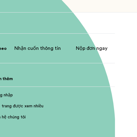
Nhận cuốn thông tin
Nộp đơn ngay
heo
m thêm
g nhập
 trang được xem nhiều
n hệ chúng tôi