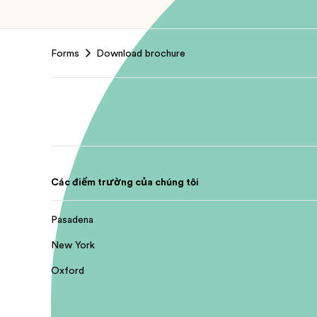
Footer
Forms
Download brochure
Các điểm trường của chúng tôi
Pasadena
New York
Oxford