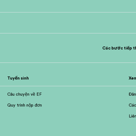
Các bước tiếp t
Tuyển sinh
Xe
Câu chuyện về EF
Đăn
Quy trình nộp đơn
Các
Liê