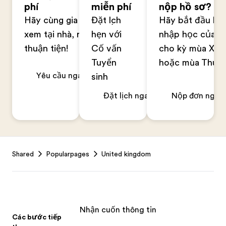
phí
miễn phí
nộp hồ sơ?
Hãy cùng gia đình
Đặt lịch
Hãy bắt đầu hồ
xem tại nhà, rất
hẹn với
nhập học của b
thuận tiện!
Cố vấn
cho kỳ mùa Xuâ
Tuyển
hoặc mùa Thu
Yêu cầu ngay
sinh
Đặt lịch ngay
Nộp đơn ngay
Footer
Shared
Popularpages
United kingdom
Nhận cuốn thông tin
Các bước tiếp