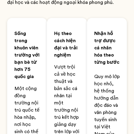
đại học và các hoạt động ngoại khóa phong phú.
Sống
Học theo
Nhận hỗ
trong
cách hiện
trợ được
khuôn viên
đại và trải
cá nhân
trường với
nghiệm
hóa theo
bạn bè từ
từng bước
Vượt trội
hơn 75
cả về học
quốc gia
Quy mô lớp
thuật và
học nhỏ,
Một cộng
bản sắc cá
hệ thống
đồng
nhân tại
hướng dẫn
trường nội
một
độc đáo và
trú quốc tế
trường nội
văn phòng
hòa nhập,
trú kết hợp
tuyển sinh
nơi học
giảng dạy
tại Việt
sinh có thể
trên lớp với