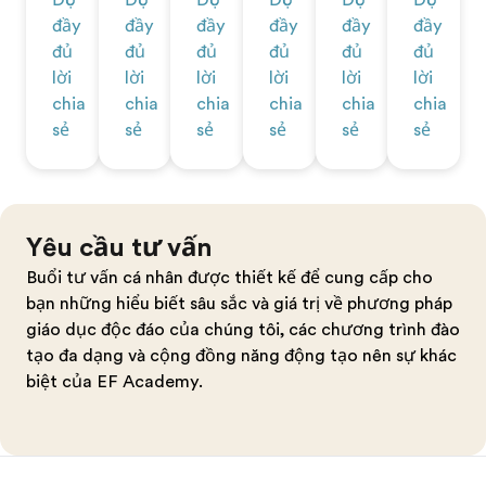
Đọc
Đọc
Đọc
Đọc
Đọc
Đọc
đầy
đầy
đầy
đầy
đầy
đầy
đủ
đủ
đủ
đủ
đủ
đủ
lời
lời
lời
lời
lời
lời
chia
chia
chia
chia
chia
chia
sẻ
sẻ
sẻ
sẻ
sẻ
sẻ
Yêu cầu tư vấn
Buổi tư vấn cá nhân được thiết kế để cung cấp cho
bạn những hiểu biết sâu sắc và giá trị về phương pháp
giáo dục độc đáo của chúng tôi, các chương trình đào
tạo đa dạng và cộng đồng năng động tạo nên sự khác
biệt của EF Academy.
Footer