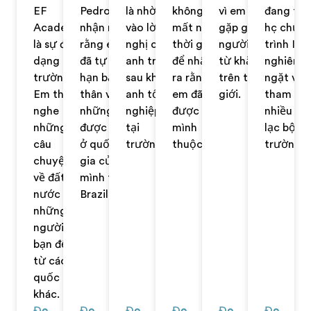
EF
Pedro
là nhờ
không
vì em muốn
đang th
Academy
nhận ra
vào lời đề
mất nhiều
gặp gỡ mọi
học chươ
là sự đa
rằng em
nghị của
thời gian
người đến
trình IB
dạng của
đã tự giới
anh trai
để nhận
từ khắp nơi
nghiêm
trường.
hạn bản
sau khi
ra rằng
trên thế
ngặt và
Em thích
thân với
anh tốt
em đã tìm
giới.
tham gia
nghe
những gì
nghiệp
được nơi
nhiều câ
những
được dạy
tại
mình
lạc bộ tạ
câu
ở quốc
trường.
thuộc về.
trường.
chuyện
gia của
về đất
mình tại
nước của
Brazil.
những
người
bạn đến
từ các
quốc gia
khác.