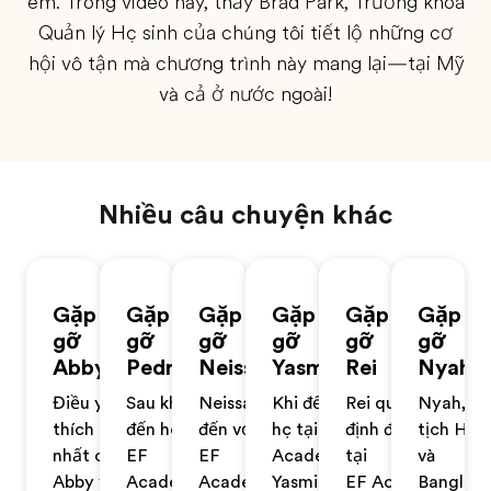
em. Trong video này, thầy Brad Park, Trưởng khoa
Quản lý Học sinh của chúng tôi tiết lộ những cơ
hội vô tận mà chương trình này mang lại—tại Mỹ
và cả ở nước ngoài!
Nhiều câu chuyện khác
Gặp
Gặp
Gặp
Gặp
Gặp
Gặp
gỡ
gỡ
gỡ
gỡ
gỡ
gỡ
Abby
Pedro
Neissa
Yasmin
Rei
Nyah
Điều yêu
Sau khi
Neissa
Khi đến
Rei quyết
Nyah, q
thích
đến học tại
đến với
học tại EF
định đến học
tịch Hoa
nhất của
EF
EF
Academy,
tại
và
Abby về
Academy,
Academy
Yasmin
EF Academy
Banglade