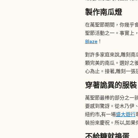
製作南瓜燈
在萬聖節期間，你幾乎
聖節活動之一。事實上
Blaze
！
對許多家庭來說,雕刻南
顆完美的南瓜。選好之後
心為止。接著,雕刻一張
穿著詭異的服裝
萬聖節最棒的部分之一就
要感到驚訝。從木乃伊、
紐約市,有一場
盛大遊行
裝扮來慶祝。所以,如果你
不給糖就搗蛋