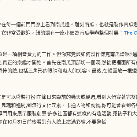
會在每一個前門門廊上看到南瓜燈。雕刻南瓜，也就是製作南瓜
，它非常受歡迎，紐約還有一座小鎮為南瓜舉辦整個特展：
The G
瓜是一項相當費力的工作。但你究竟該如何製作傑克南瓜燈呢?
,真正的樂趣才開始。首先在南瓜頂部切一個洞,然後把裡面所有
恐怖的臉,包括三角形的眼睛和嚇人的笑容。最後,在裡面放一根蠟
是可以盛裝打扮!在節日來臨前的幾天或幾週,看到人們穿著完整
鬼魂和殭屍,到流行文化元素、卡通人物和動物,你可能會看到
專門用來展示服裝創意!許多社區都有這樣的有趣活動,讓孩子和
在10月31日前後看到有人臉上塗滿彩繪,不要驚慌!