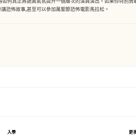
得如何真正將詭異氣氛提升一個層次的演員演出。如果你特別勇
旁講恐怖故事,甚至可以參加萬聖節恐怖電影馬拉松。
入學
更