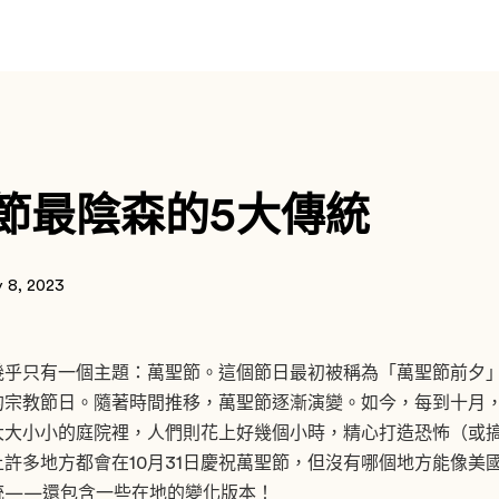
節最陰森的5大傳統
y 8, 2023
只有一個主題：萬聖節。這個節日最初被稱為「萬聖節前夕」（All H
的宗教節日。隨著時間推移，萬聖節逐漸演變。如今，每到十月
大大小小的庭院裡，人們則花上好幾個小時，精心打造恐怖（或
許多地方都會在10月31日慶祝萬聖節，但沒有哪個地方能像美
統——還包含一些在地的變化版本！