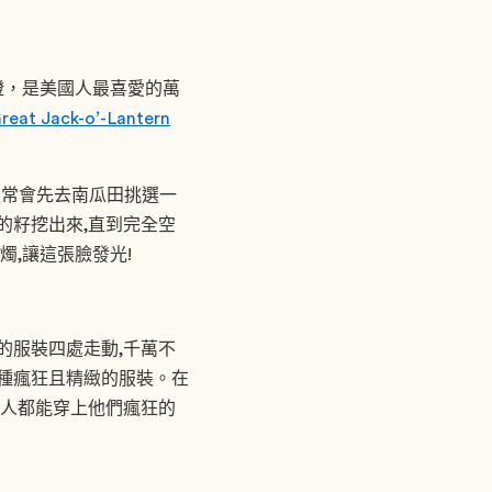
燈，是美國人最喜愛的萬
reat Jack-o’-Lantern
通常會先去南瓜田挑選一
的籽挖出來,直到完全空
燭,讓這張臉發光!
的服裝四處走動,千萬不
各種瘋狂且精緻的服裝。在
大人都能穿上他們瘋狂的