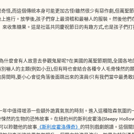
奇怪,而這個傳統本身可能更加古怪!雖然很少有惡作劇,但萬聖
日晚上進行。放學後,孩子們穿上最滑稽和最嚇人的服裝。然後他們
」來收集糖果。這是社區共同慶祝節日的有趣方式,也是孩子們
為什麼會有人故意去參觀鬼屋呢?在美國的萬聖節期間,全國各地
別嚇人的主題(例如小丑),但有時也會結合各種令人毛骨悚然的題
房間時,要小心會從角落後面跳出來的演員!只有我們當中最勇
一年中值得增添一些額外詭異氣氛的時刻。進入這種陰森氛圍的
然的生物的恐怖故事。在紐約州的斯利皮霍洛(Sleepy Hollo
者可以聆聽他的故事
《斯利皮霍洛傳奇》
的特別戲劇朗讀。這個關