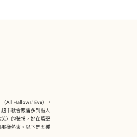
allows’ Eve），
，超市就會販售多到嚇人
搞笑）的裝扮，好在萬聖
國那樣熱衷。以下是五種