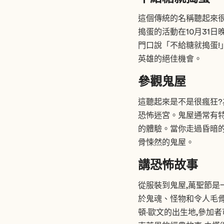
這個傳統的名稱聽起來很
搗蛋的活動在10月31
門口說「不給糖就搗蛋!
英雄的絕佳機會。
參觀鬼屋
這聽起來是不是很瘋狂?
恐怖迷宮。鬼屋通常有特
的體驗。當你走過昏暗的
骨悚然的鬼屋。
講恐怖故事
從服裝到鬼屋,萬聖節是
於鬼魂、怪物和令人毛骨悚
頓·歐文的出生地,參加