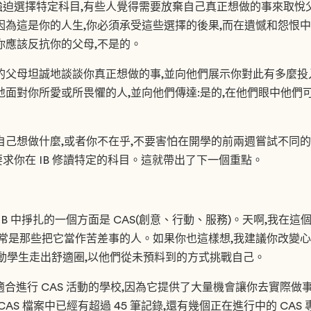
迫選擇特定科目,有些人覺得需要放棄自己真正想做的事來取悅
因為這是你的人生,你必須承受這些選擇的後果,而在遺憾和怨恨
你應該反抗你的父母,不是的。
的父母坦誠地談談你真正想做的事,並向他們展示你對此有多麼
地面對你所愛或所畏懼的人,並向他們傳達:是的,在他們眼中他們
自己想做什麼,或者你不在乎,不要害怕在開學的前兩週嘗試不同
求你在 IB 修讀特定的科目。這就帶出了下一個重點。
IB 中掙扎的一個方面是 CAS(創意、行動、服務)。天啊,我在
通常是那些把它當作苦差事的人。如果你也這樣想,我建議你改變心態,
動學生走出舒適圈,以他們從未預料到的方式挑戰自己。
所很適合進行 CAS 活動的學校,因為它提供了大量機會讓你去實際做事
AS 檔案中已經有超過 45 筆記錄,還有幾個正在進行中的 CAS 