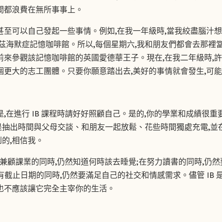
間都浪費在無所事事上。
甚至可以自己發起一些事情。例如,在我一年級時,當我絞盡腦汁想
茲海默症記憶咖啡館。所以,每個星期六,我和朋友們都會去那裡
前來參觀該記憶咖啡館的英國愛德華王子。現在,在我二年級時,
個更大的志工團體。只要你願意踏出去,美好的事情就會發生,可
是,在進行 IB 課程時請好好照顧自己。是的,你的學業和成績很重
是抽出時間與父母交談、和朋友一起放鬆、花些時間獨處充電,並
的,相信我。
是要在兼顧課業的同時,仍然知道何時該去睡覺;在努力讀書的同時,仍
有截止日期的同時,仍然要滿足自己的社交和情感需求。儘管 IB 
也不應該讓它完全主宰你的生活。