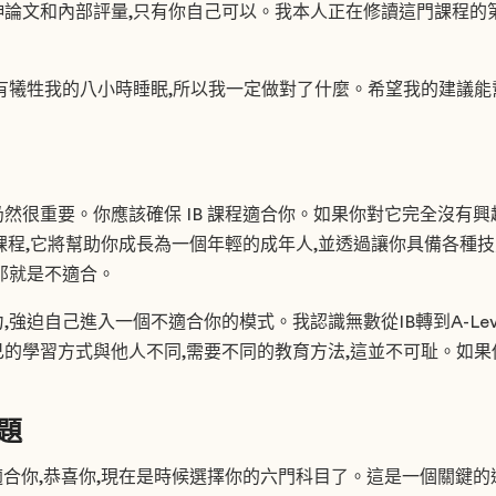
論文和內部評量,只有你自己可以。我本人正在修讀這門課程的第
有犧牲我的八小時睡眠,所以我一定做對了什麼。希望我的建議
然很重要。你應該確保 IB 課程適合你。如果你對它完全沒有興
的課程,它將幫助你成長為一個年輕的成年人,並透過讓你具備各種
那就是不適合。
強迫自己進入一個不適合你的模式。我認識無數從IB轉到A-Lev
的學習方式與他人不同,需要不同的教育方法,這並不可耻。如果
題
適合你,恭喜你,現在是時候選擇你的六門科目了。這是一個關鍵的