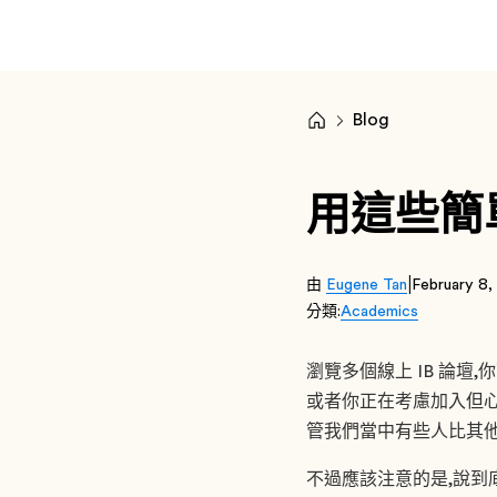
Blog
用這些簡單
|
由
Eugene Tan
February 8,
分類:
Academics
瀏覽多個線上 IB 論壇
或者你正在考慮加入但心
管我們當中有些人比其
不過應該注意的是,說到