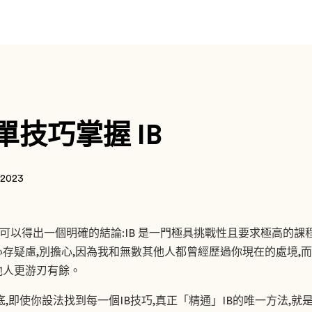
技巧掌握 IB
 2023
,你可以得出一個明確的結論:IB 是一門極具挑戰性且要求極高的課
存疑慮,別擔心,因為我和無數其他人都曾經歷過你現在的處境,而
他人更游刃有餘。
底,即使你設法找到每一個IB技巧,真正「精通」IB的唯一方法,