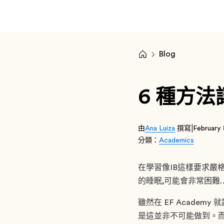
Blog
6 種方
|
由
Ana Luiza
撰寫
February
分類：
Academics
在學習像IB這樣要求嚴
的睡眠,可能會非常困難
雖然在 EF Acade
是這並非不可能做到。而