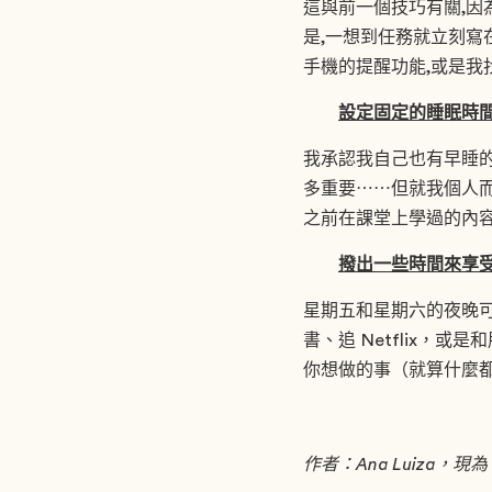
這與前一個技巧有關,因
是,一想到任務就立刻寫
手機的提醒功能,或是我找
設定固定的睡眠時
我承認我自己也有早睡的
多重要⋯⋯但就我個人而
之前在課堂上學過的內容
撥出一些時間來享受
星期五和星期六的夜晚
書、追 Netflix
你想做的事（就算什麼
作者：Ana Luiza，現為