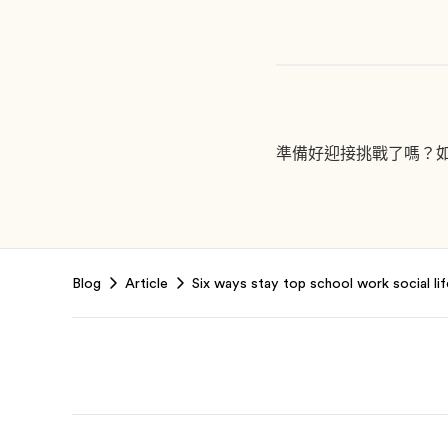
準備好迎接挑戰了嗎？
Footer
Blog
Article
Six ways stay top school work social lif