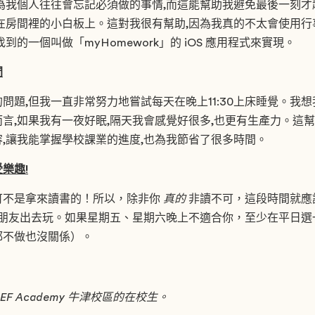
為我個人往往會忘記必須做的事情,而這能幫助我避免最後一刻
在房間裡的小白板上。這對我很有幫助,因為我真的不太會使用
到的一個叫做「myHomework」的 iOS 應用程式來實現。
間
問題,但我一直非常努力地嘗試每天在晚上11:30上床睡覺。我
言,如果我有一夜好眠,隔天我會感覺好很多,也更有生產力。這
,讓我能掌握學校課業的進度,也為我節省了很多時間。
樂趣!
可不是拿來讀書的！所以，除非你
真的
非讀不可，這段時間就應
，或是和朋友出去玩。如果星期五、星期六晚上不適合你，至少在平日
都不做也沒關係）。
 EF Academy 牛津校區的在校生。