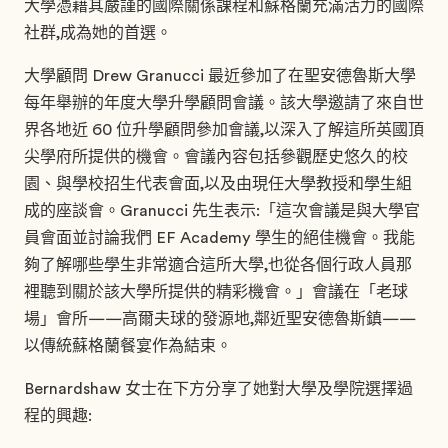
大學憑藉其嚴謹的國際關係課程和蘇格蘭充滿活力的國際
社群,成為她的首選。
大學顧問 Drew Granucci 最近參加了在聖安德魯斯大學
每年舉辦的年度大學升學顧問會議。該大學邀請了來自世
界各地近 60 位升學顧問參加會議,以深入了解這所英國頂
尖學府所提供的機會。會議內容包括參觀歷史悠久的校
園、與學校招生代表會面,以及由現任大學教授和學生組
成的座談會。Granucci 先生表示:「這次會議是與大學官
員會面並討論我們 EF Academy 學生的絕佳機會。我能
夠了解哪些學生非常適合這所大學,也從各個行政人員那
裡聽到關於該大學所提供的精彩機會。」會議在「老球
場」會所——高爾夫球的發源地,鄰近聖安德魯斯鎮——
以傳統蘇格蘭餐宴作為結束。
Bernardshaw 女士在下方分享了她對大學及學院選擇過
程的興趣: