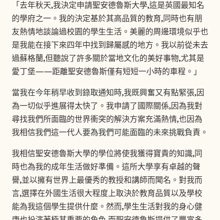
「去年秋天,我決定申請聖安德魯斯大學,這是英國最知名
的學府之一。我的決定基於其高品質的教育,同時也有朋
友熱情地談論過校園的學生生活。美麗的周邊環境似乎也
是我能在接下來四年中找到歸屬感的地方。我以前從未去
過蘇格蘭,但聽說了許多關於當地文化的美好事物,尤其是
愛丁堡——距離聖安德魯斯僅有短短一小時的車程。」
當我在今年稍早收到錄取通知時,我既興奮又有點緊張,因
為一切似乎進展得太快了。我申請了國際關係,因為我對
尋找我們所面臨的世界衝突的解決方案充滿熱情,也因為
我相信我們這一代人要為我們可能面臨的未來挑戰負責。
我相信聖安德魯斯大學的學位將使我獲得寶貴的知識,同
時也為我的成年生活做好準備。這所大學享有卓越的聲
譽,並以擁有世界上最優秀的教授和講師而聞名。對我而
言,選擇在外國生活很大程度上取決於教育品質以及學校
能為我這個學生提供什麼。然而,學生生活對我的身心健
康也扮演著極其重要的角色,而聖安德魯斯提供了豐富多