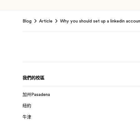
Footer
Blog
Article
Why you should set up a linkedin accoun
我們的校區
加州Pasadena
紐約
牛津