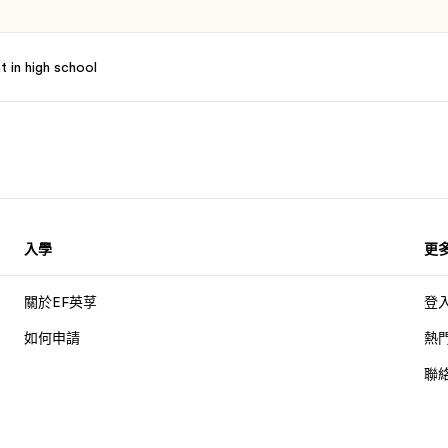
t in high school
入學
更
關於EF英莩
登
如何申請
熱
聯