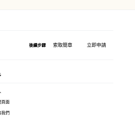
索取簡章
立即申請
後續步驟
多
入
門頁面
絡我們