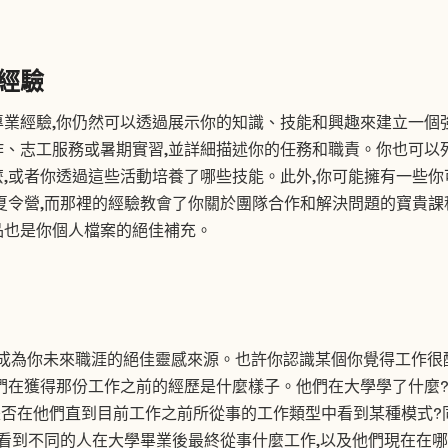
經驗
專業經驗,你仍然可以透過展示你的知識、技能和興趣來建立一個
作、志工服務或暑期實習,並詳細描述你的任務和職責。你也可以
,或者你透過這些活動培養了哪些技能。此外,你可能擁有一些
夏令營,而那裡的經驗教會了你關於團隊合作和解決問題的寶貴課
品也是你個人檔案的絕佳補充。
瀏覽可以成為你未來職涯的絕佳靈感來源。也許你認識某個你覺得工作
們在獲得那份工作之前的經歷是什麼樣子。他們在大學學了什麼?
是否在他們直到目前工作之前所從事的工作類型中看到某種模式?
以看到不同的人在大學畢業後最終從事什麼工作,以及他們現在在