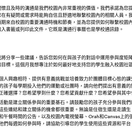
關懷且及時的溝通是我們校園內非常重視的價值。我們承諾為您
您在有疑問或需求時能夠自信且舒適地聯繫校園內的相關人員。
預期來自校園的重要溝通時機和節奏，並為您提供如何聯繫校園
加入書籤或列印此文件，它既是溝通行事曆也是學校通訊錄。
我將分享一些建議，告訴您如何在與孩子的對話中運用參與度矩
和目標。這個月我想專注於如何最好地支持您的學生融入校園社
個人興趣相符、提供有意義挑戰並培養致力於團體目標心態的課
的孩子每學期投入他們的運動或社團時，請向他們提出有意義的
正確選擇？您希望學到什麼？您希望貢獻什麼？您希望參與其中
活動是建立關係參與的重要基石。請鼓勵您的孩子充分參與我們
這些連結和建立關係的機會都很重要。無論是住宿生還是走讀生
午餐時間的公告，以及校園內電視螢幕、Orah和Canvas上
他們每週如何參與時，請協助引導您的學生使用這些資源和平台