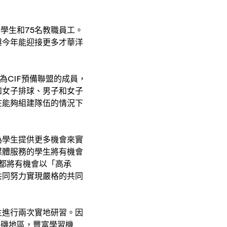
名學生和75名教職員工。
興今年能迎接更多才華洋
為CIF預備聯盟的成員，
和女子排球、男子和女子
在能夠組建隊伍的情況下
為學生提供更多機會來實
媒體服務的學生將有機會
都將有機會以「高承
共同努力實現嚴格的共同
生進行兩次實地研習。因
杉磯地區，豐富學習機