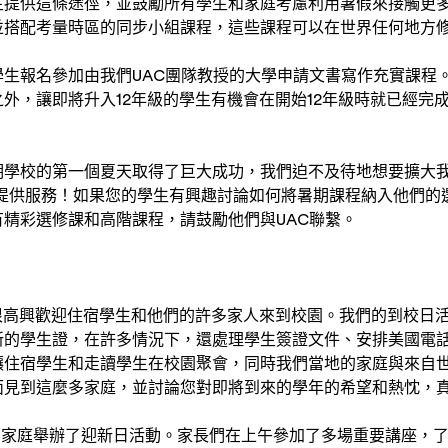
生提供這條途徑，並鼓勵所有學生和家庭考慮利用暑假來接觸更
並搭配考量時區的同步小組課程，這些課程可以在世界任何地方
學生報名參加由我們UAC團隊教授的大學申請文書寫作充實課程。
外，讓即將升入12年級的學生有機會在開始12年級時就已經完
期學校的第一個夏天取得了巨大成功，我們迫不及待地想要擴大
生提供服務！如果您的學生有興趣討論如何將暑期課程納入他們的
精彩選修課和高階課程，請鼓勵他們與UAC聯繫。
們很高興歡迎住宿學生和他們的許多家人來到校園。我們的到校日
的學生證，在許多情況下，還處理學生簽證文件、安排美國電話
讓住宿學生和走讀學生在校園聚會，同時我們當地的家庭與來自
面見到這麼多家庭，並討論您對即將到來的學年的希望和熱忱，
和家庭舉辦了迎新日活動。家長們在上午參加了多場重要講座，