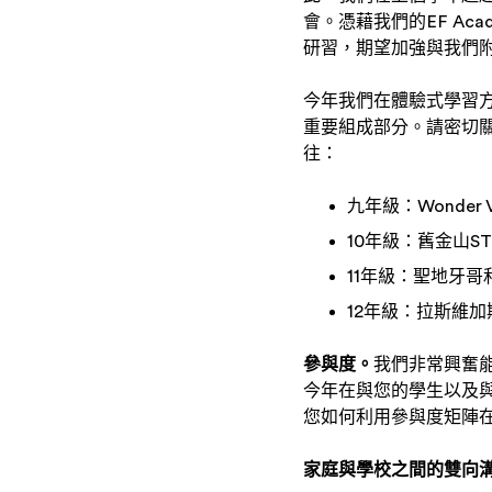
會。憑藉我們的EF A
研習，期望加強與我們附
今年我們在體驗式學習
重要組成部分。請密切
往：
九年級：Wonder V
10年級：舊金山STE
11年級：聖地牙哥和平
12年級：拉斯維加斯
參與度。
我們非常興奮
今年在與您的學生以及
您如何利用參與度矩陣
家庭與學校之間的雙向