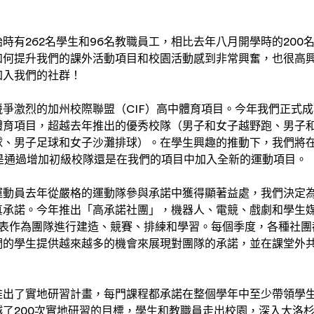
時有262名學生和96名教職員工，相比去年八月開學時的200
如何提升我們的課外活動項目和校園活動感到非常興奮，也很高
加入我們的社群！
爭激烈的加州校際聯盟（CIF）高中體育項目。今年我們正式成
體育項目，超越去年推出的優秀校隊（男子和女子越野跑、男子
球、男子足球和女子沙灘排球）。在學生興趣的推動下，我們將
是通過增加初級校隊還是在我們的項目中加入全新的運動項目。
運動員去年從嚴格的運動隊參與承諾中獲得顯著益處，我們決定
真承諾。今年推出「高承諾社團」，機器人、電競、戲劇和學生
間表作為團隊進行建造、競賽、排練和學習。每個季度，各種社團
們的學生提供越來越多的機會來展現對團隊的承諾，並在課堂外
推出了實地研習計畫，每門課程都承諾在整個學年中至少帶領學
了200次實地研習的目標，學生和教職員走出校園，深入大洛