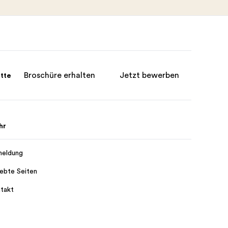
Broschüre erhalten
Jetzt bewerben
itte
hr
eldung
iebte Seiten
takt