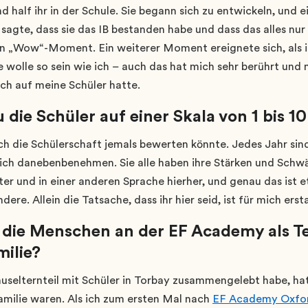
d half ihr in der Schule. Sie begann sich zu entwickeln, und e
 sagte, dass sie das IB bestanden habe und dass das alles 
ein „Wow“-Moment. Ein weiterer Moment ereignete sich, als 
ie wolle so sein wie ich – auch das hat mich sehr berührt un
ich auf meine Schüler hatte.
 die Schüler auf einer Skala von 1 bis 1
ich die Schülerschaft jemals bewerten könnte. Jedes Jahr sind
 sich danebenbenehmen. Sie alle haben ihre Stärken und Sch
ter und in einer anderen Sprache hierher, und genau das ist e
re. Allein die Tatsache, dass ihr hier seid, ist für mich erst
 die Menschen an der EF Academy als Tei
milie?
Hauselternteil mit Schüler in Torbay zusammengelebt habe, hat
Familie waren. Als ich zum ersten Mal nach
EF Academy Oxfo