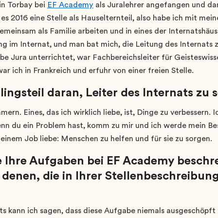
in Torbay bei
EF Academy
als Juralehrer angefangen und da
es 2016 eine Stelle als Hauselternteil, also habe ich mit mei
emeinsam als Familie arbeiten und in eines der Internatshäus
ung im Internat, und man bat mich, die Leitung des Internats
abe Jura unterrichtet, war Fachbereichsleiter für Geisteswis
ar ich in Frankreich und erfuhr von einer freien Stelle.
lingsteil daran, Leiter des Internats zu 
n. Eines, das ich wirklich liebe, ist, Dinge zu verbessern. I
enn du ein Problem hast, komm zu mir und ich werde mein Bes
meinem Job liebe: Menschen zu helfen und für sie zu sorgen.
 Ihre Aufgaben bei EF Academy beschr
denen, die in Ihrer Stellenbeschreibun
ats kann ich sagen, dass diese Aufgabe niemals ausgeschöpft 