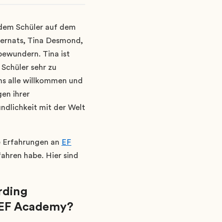
edem Schüler auf dem
ternats, Tina Desmond,
 bewundern. Tina ist
 Schüler sehr zu
uns alle willkommen und
en ihrer
undlichkeit mit der Welt
re Erfahrungen an
EF
fahren habe. Hier sind
rding
i EF Academy?