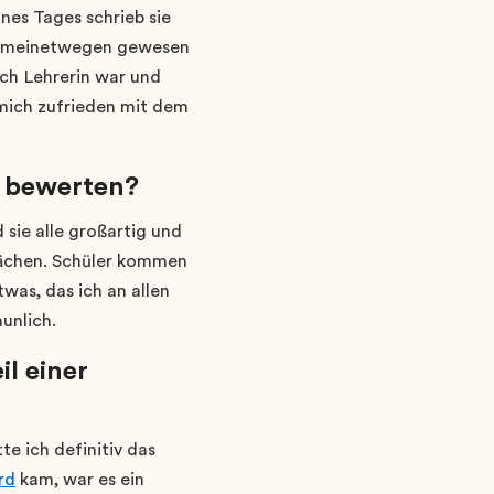
ines Tages schrieb sie
nur meinetwegen gewesen
ich Lehrerin war und
d mich zufrieden mit dem
0 bewerten?
 sie alle großartig und
wächen. Schüler kommen
twas, das ich an allen
aunlich.
l einer
te ich definitiv das
rd
kam, war es ein