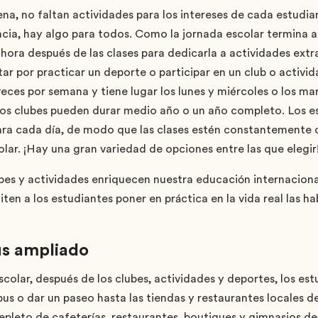
, no faltan actividades para los intereses de cada estudia
cia, hay algo para todos. Como la jornada escolar termina a l
hora después de las clases para dedicarla a actividades extr
r por practicar un deporte o participar en un club o activi
eces por semana y tiene lugar los lunes y miércoles o los ma
 Los clubes pueden durar medio año o un año completo. Los 
 para cada día, de modo que las clases estén constantement
lar. ¡Hay una gran variedad de opciones entre las que elegir
bes y actividades enriquecen nuestra educación internacional
en a los estudiantes poner en práctica en la vida real las h
s ampliado
 escolar, después de los clubes, actividades y deportes, los e
pus o dar un paseo hasta las tiendas y restaurantes locales de
pleto de cafeterías, restaurantes, boutiques y gimnasios de 