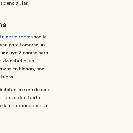
idencial, las
na
nte
dorm rooms
son la
bién para tomarse un
a incluye 3 camas para
o de estudio, un
ienzos en blanco, con
 tuyas.
habitación será de una
er de verdad tanto
de la comodidad de su