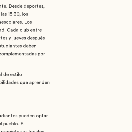
nte. Desde deportes,
as 15:30, los
aescolares. Los
dad. Cada club entre
rtes y jueves después
estudiantes deben
e complementadas por
!
 de estilo
abilidades que aprenden
studiantes pueden optar
l pueblo. E.
propietarios locales.