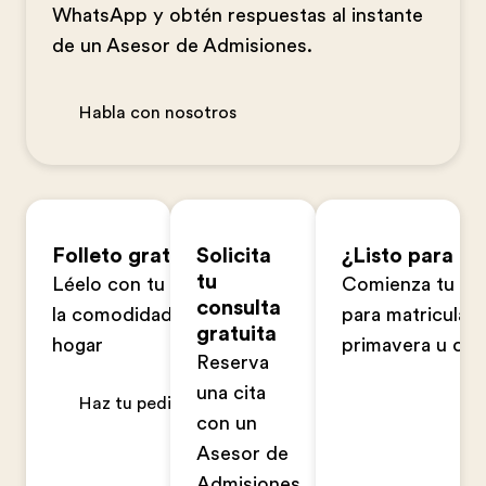
WhatsApp y obtén respuestas al instante
de un Asesor de Admisiones.
Habla con nosotros
Folleto gratuito
Solicita
¿Listo para ap
tu
Léelo con tu familia en
Comienza tu sol
consulta
la comodidad de tu
para matriculart
gratuita
hogar
primavera u ot
Reserva
una cita
Haz tu pedido ahora
con un
Asesor de
Admisiones