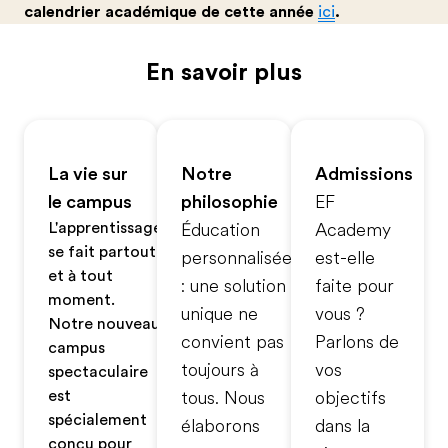
calendrier académique de cette année
ici
.
En savoir plus
La vie sur
Notre
Admissions
le campus
philosophie
EF
L'apprentissage
Éducation
Academy
se fait partout
personnalisée
est-elle
et à tout
: une solution
faite pour
moment.
unique ne
vous ?
Notre nouveau
convient pas
Parlons de
campus
toujours à
vos
spectaculaire
est
tous. Nous
objectifs
spécialement
élaborons
dans la
conçu pour