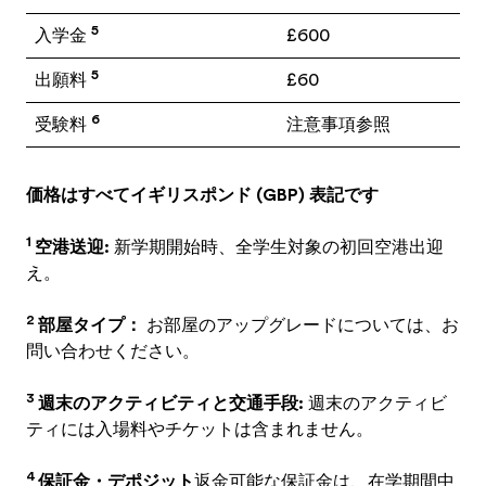
5
入学金
£600
5
出願料
£60
6
受験料
注意事項参照
価格はすべてイギリスポンド (GBP) 表記です
1
空港送迎:
新学期開始時、全学生対象の初回空港出迎
え。
2
部屋タイプ：
お部屋のアップグレードについては、お
問い合わせください。
3
週末のアクティビティと交通手段:
週末のアクティビ
ティには入場料やチケットは含まれません。
4
保証金・デポジット
返金可能な保証金は、在学期間中