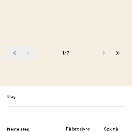
utlandet, reiser blir stadig mer tilgjengelig,
og selskaper strategiserer...
Les mer
1
/
7
Footer
Blog
Få brosjyre
Søk nå
Neste steg