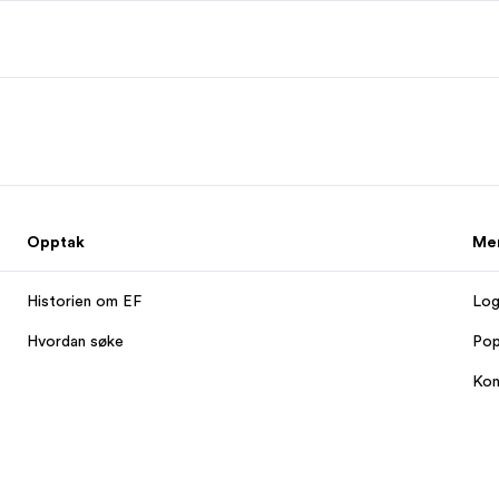
Opptak
Mer
Historien om EF
Log
Hvordan søke
Pop
Kon