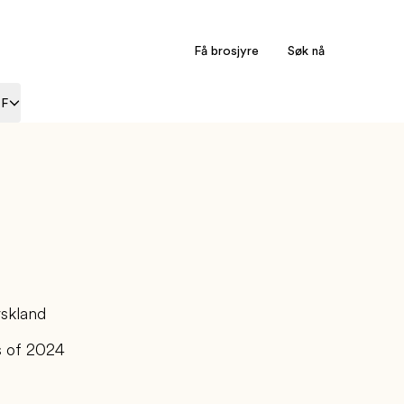
Få brosjyre
Søk nå
EF
skland
s of 2024