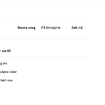
Få brosjyre
Søk nå
Neste steg
 om EF
g inn
ulære sider
takt oss