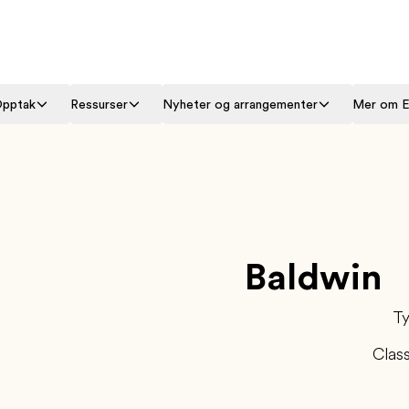
pptak
Ressurser
Nyheter og arrangementer
Mer om 
Baldwin
Ty
Clas