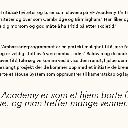
fritidsaktiviteter og turer som elevene på EF Academy får ti
iversiteter og byer som Cambridge og Birmingham." Han liker o
eldig morsom og god måte å ha fritid på etter skoletid."
"Ambassadørprogrammet er en perfekt mulighet til å lære fe
g er veldig stolt av å være ambassadør." Baldwin og de andr
elever til å føle seg velkomne ved å vise dem rundt, hjelpe d
årslangt prosjekt der de kommer opp med et initiativ de bre
rte et House System som oppmuntrer til kameratskap og la
F Academy er som et hjem borte 
lse, og man treffer mange venner.