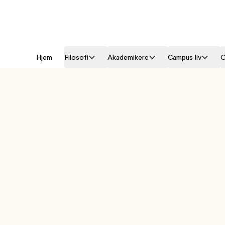
Hjem
Filosofi
Akademikere
Campus liv
O