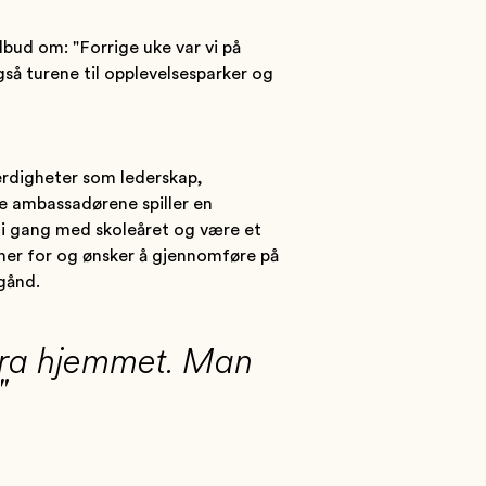
lbud om: "Forrige uke var vi på
gså turene til opplevelsesparker og
rdigheter som lederskap,
e ambassadørene spiller en
em i gang med skoleåret og være et
nner for og ønsker å gjennomføre på
gånd.
fra hjemmet. Man
"