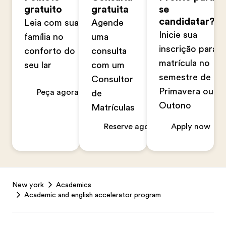
gratuito
gratuita
se
candidatar?
Leia com sua
Agende
Inicie sua
família no
uma
inscrição para
conforto do
consulta
matrícula no
seu lar
com um
semestre de
Consultor
Primavera ou
Peça agora
de
Outono
Matrículas
Reserve agora
Apply now
Footer
New york
Academics
Academic and english accelerator program