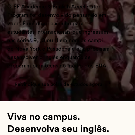
O EF Academic & English Accelerator
Program foi desenvolvido pensando em
você. É um novo caminho para
estudantes internacionais que ingressam
nas séries 9, 10 ou 11 em nossos campi
de Nova York e Pasadena e que precisam
desenvolver o inglês enquanto se
preparam para o ensino médio dos EUA.
Reivindique sua bolsa de estudos agora
Viva no campus.
Desenvolva seu inglês.