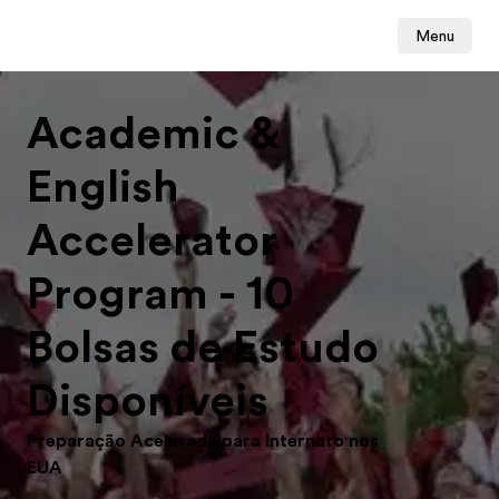
Menu
Academic &
English
Accelerator
Program - 10
Bolsas de Estudo
Disponíveis
Preparação Acelerada para Internato nos
EUA