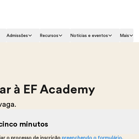
Admissões
Recursos
Notícias e eventos
Mais
ar à EF Academy
vaga.
 cinco minutos
iar o processo de inscrição
preenchendo o formulário.