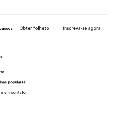
Obter folheto
Inscreva-se agora
passos
s
rar
inas populares
re em contato